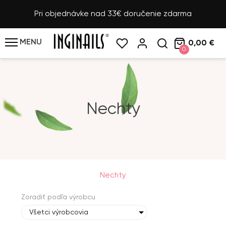
Pri objednávke nad 33€ doručenie zdarma
MENU
0,00 €
0
Nechty
Nechty
Zoradiť podľa výrobcu
Všetci výrobcovia