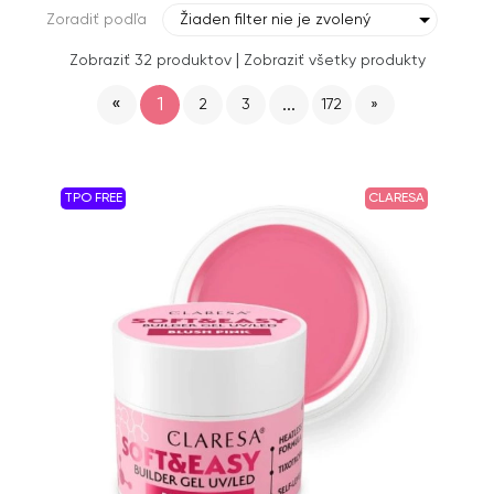
Zoradiť podľa
Žiaden filter nie je zvolený
|
Zobraziť 32 produktov
Zobraziť všetky produkty
«
1
...
2
3
172
»
TPO FREE
CLARESA