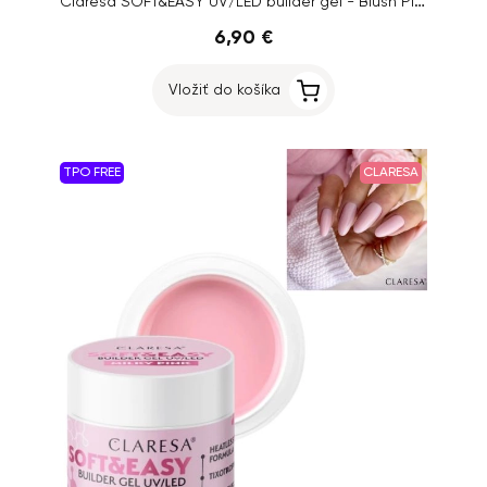
Claresa SOFT&EASY UV/LED builder gel - Blush Pink, 12g
6,90 €
Vložiť do košíka
TPO FREE
CLARESA