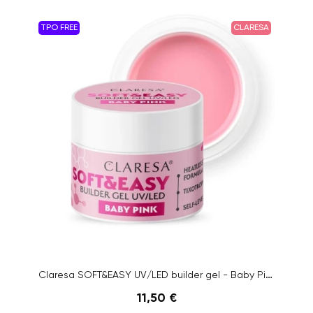
TPO FREE
CLARESA
Claresa SOFT&EASY UV/LED builder gel - Baby Pink, 45g
11,50 €