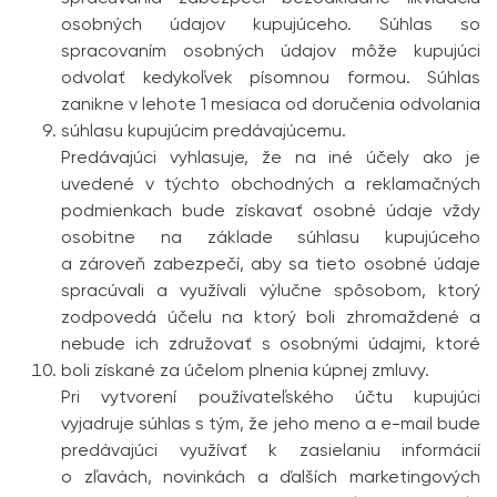
osobných údajov kupujúceho. Súhlas so
spracovaním osobných údajov môže kupujúci
odvolať kedykoľvek písomnou formou. Súhlas
zanikne v lehote 1 mesiaca od doručenia odvolania
súhlasu kupujúcim predávajúcemu.
Predávajúci vyhlasuje, že na iné účely ako je
uvedené v týchto obchodných a reklamačných
podmienkach bude získavať osobné údaje vždy
osobitne na základe súhlasu kupujúceho
a zároveň zabezpečí, aby sa tieto osobné údaje
spracúvali a využívali výlučne spôsobom, ktorý
zodpovedá účelu na ktorý boli zhromaždené a
nebude ich združovať s osobnými údajmi, ktoré
boli získané za účelom plnenia kúpnej zmluvy.
Pri vytvorení používateľského účtu kupujúci
vyjadruje súhlas s tým, že jeho meno a e-mail bude
predávajúci využívať k zasielaniu informácií
o zľavách, novinkách a ďalších marketingových