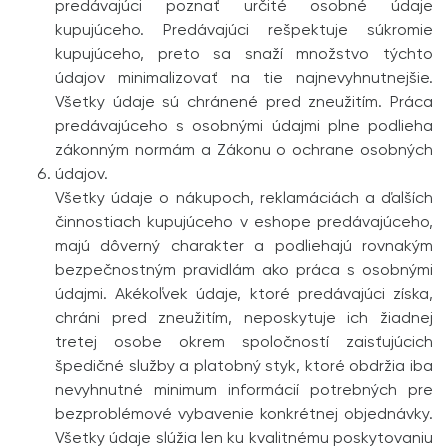
predávajúci poznať určité osobné údaje
kupujúceho. Predávajúci rešpektuje súkromie
kupujúceho, preto sa snaží množstvo týchto
údajov minimalizovať na tie najnevyhnutnejšie.
Všetky údaje sú chránené pred zneužitím. Práca
predávajúceho s osobnými údajmi plne podlieha
zákonným normám a Zákonu o ochrane osobných
údajov.
Všetky údaje o nákupoch, reklamáciách a ďalších
činnostiach kupujúceho v eshope predávajúceho,
majú dôverný charakter a podliehajú rovnakým
bezpečnostným pravidlám ako práca s osobnými
údajmi. Akékoľvek údaje, ktoré predávajúci získa,
chráni pred zneužitím, neposkytuje ich žiadnej
tretej osobe okrem spoločností zaisťujúcich
špedičné služby a platobný styk, ktoré obdržia iba
nevyhnutné minimum informácií potrebných pre
bezproblémové vybavenie konkrétnej objednávky.
Všetky údaje slúžia len ku kvalitnému poskytovaniu