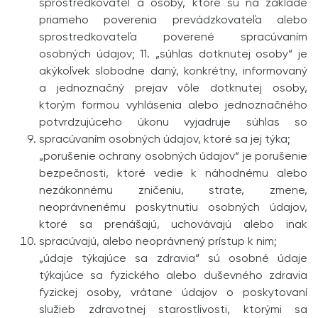
sprostredkovateľ a osoby, ktoré sú na základe
priameho poverenia prevádzkovateľa alebo
sprostred­kovateľa poverené spracúvaním
osobných údajov; 11. „súhlas dotknutej osoby“ je
akýkoľvek slobodne daný, konkrétny, informovaný
a jednoznačný prejav vôle dotknutej osoby,
ktorým formou vyhlásenia alebo jednoznačného
potvrdzujúceho úkonu vyjadruje súhlas so
spracúvaním osobných údajov, ktoré sa jej týka;
„porušenie ochrany osobných údajov“ je porušenie
bezpečnosti, ktoré vedie k náhodnému alebo
nezákonnému zničeniu, strate, zmene,
neoprávnenému poskytnutiu osobných údajov,
ktoré sa prenášajú, uchovávajú alebo inak
spracúvajú, alebo neoprávnený prístup k nim;
„údaje týkajúce sa zdravia“ sú osobné údaje
týkajúce sa fyzického alebo duševného zdravia
fyzickej osoby, vrátane údajov o poskytovaní
služieb zdravotnej starostlivosti, ktorými sa