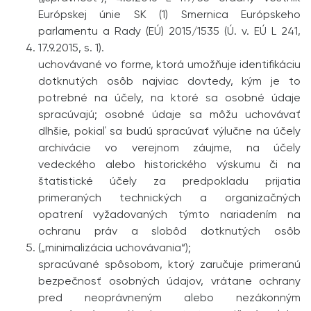
Európskej únie SK (1) Smernica Európskeho
parlamentu a Rady (EÚ) 2015/1535 (Ú. v. EÚ L 241,
17.9.2015, s. 1).
uchovávané vo forme, ktorá umožňuje identifikáciu
dotknutých osôb najviac dovtedy, kým je to
potrebné na účely, na ktoré sa osobné údaje
spracúvajú; osobné údaje sa môžu uchovávať
dlhšie, pokiaľ sa budú spracúvať výlučne na účely
archivácie vo verejnom záujme, na účely
vedeckého alebo historického výskumu či na
štatistické účely za predpokladu prijatia
primeraných technických a organizačných
opatrení vyžadovaných týmto nariadením na
ochranu práv a slobôd dotknutých osôb
(„minimalizácia uchovávania“);
spracúvané spôsobom, ktorý zaručuje primeranú
bezpečnosť osobných údajov, vrátane ochrany
pred neoprávneným alebo nezákonným