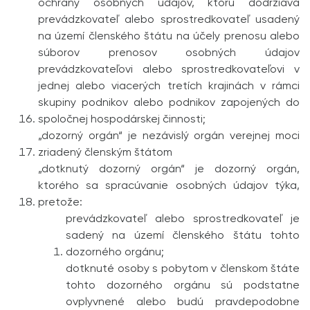
ochrany osobných údajov, ktorú dodržiava
prevádzkovateľ alebo sprostredkovateľ usadený
na území členského štátu na účely prenosu alebo
súborov prenosov osobných údajov
prevádzkovateľovi alebo sprostredkovateľovi v
jednej alebo viacerých tretích krajinách v rámci
skupiny podnikov alebo podnikov zapojených do
spoločnej hospodárskej činnosti;
„dozorný orgán“ je nezávislý orgán verejnej moci
zriadený členským štátom
„dotknutý dozorný orgán“ je dozorný orgán,
ktorého sa spracúvanie osobných údajov týka,
pretože:
prevádzkovateľ alebo sprostredkovateľ je
sadený na území členského štátu tohto
dozorného orgánu;
dotknuté osoby s pobytom v členskom štáte
tohto dozorného orgánu sú podstatne
ovplyvnené alebo budú pravdepodobne