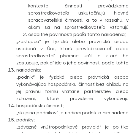
kontexte činností prevádzkarne
sprostredkovateľa uskutočňujú hlavné
spracovateľské činnosti, a to v rozsahu, v
akom sa na sprostredkovateľa vzťahujú
osobitné povinnosti podľa tohto nariadenia;
„zástupca“ je fyzická alebo právnická osoba
usadená v Únii, ktorú prevádzkovateľ alebo
sprostredkovateľ písomne určil a ktorá ho
zastupuje, pokiaľ ide o jeho povinnosti podľa tohto
nariadenia;
„podnik“ je fyzická alebo právnická osoba
vykonávajúca hospodársku činnosť bez ohľadu na
jej právnu formu vrátane partnerstiev alebo
združení, ktoré pravidelne vykonávajú
hospodársku činnosť;
„skupina podnikov“ je riadiaci podnik a ním riadené
podniky;
„záväzné vnútropodnikové pravidlá“ je politika