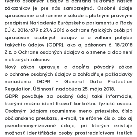
týchto osobných údajov a ochrana súkromia našich
zákazníkov je pre nás samozrejmá. Osobné údaje
spracúvame a chránime v súlade s platnými právnymi
predpismi Nariadenia Európskeho parlamentu a Rady
EÚ č. 2016/679 z 27.4.2016 o ochrane fyzických osôb pri
spracúvaní osobných údajov a o voľnom pohybe
takýchto údajov (GDPR), ako aj zákonom č. 18/2018
Z.z. o Ochrane osobných údajov a o zmene a doplnení
niektorých zákonov.
Nový zákon upravuje a dopĺňa pôvodný zákon
o ochrane osobných údajov a zohľadňuje požiadavky
nariadenia GDPR - General Data Protection
Regulation. Účinnosť nadobúda 25. mája 2018.
GDPR považuje za osobný údaj také informácie,
ktorými možno identifikovať konkrétnu fyzickú osobu.
Osobným údajom rozumieme meno, priezvisko, číslo
občianskeho preukazu, e-mail, telefónne číslo, ako aj
pseudononymizované údaje, pri ktorých existuje
možnosť identifikácie osoby prostredníctvom tretích