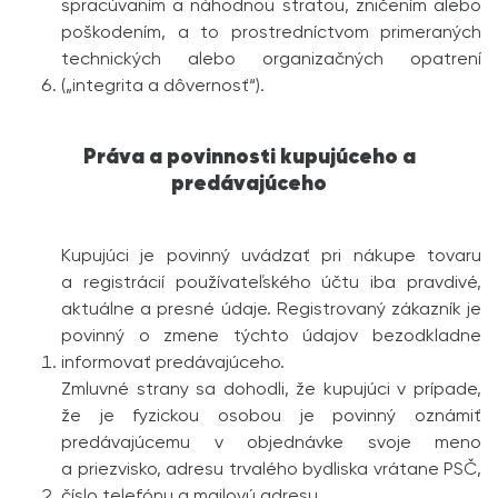
spracúvaním a náhodnou stratou, zničením alebo
poškodením, a to prostredníctvom primeraných
technických alebo organizačných opatrení
(„integrita a dôvernosť“).
Práva a povinnosti kupujúceho a
predávajúceho
Kupujúci je povinný uvádzať pri nákupe tovaru
a registrácií používateľského účtu iba pravdivé,
aktuálne a presné údaje. Registrovaný zákazník je
povinný o zmene týchto údajov bezodkladne
informovať predávajúceho.
Zmluvné strany sa dohodli, že kupujúci v prípade,
že je fyzickou osobou je povinný oznámiť
predávajúcemu v objednávke svoje meno
a priezvisko, adresu trvalého bydliska vrátane PSČ,
číslo telefónu a mailovú adresu.