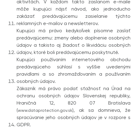
aktivitách. V každom takto zaslanom e-maile
môže kupujúci nájsť návod, ako jednoducho
zakázať predávajúcemu zasielanie týchto
reklamných e-mailov a newsletterov.
Kupujúci má právo kedykoľvek písomne zaslať
predávajúcemu: zmeny alebo doplnenie osobných
údajov a takisto aj žiadosť o likvidáciu osobných
údajov, ktoré boli predávajúcemu poskytnuté.
Kupujúci používaním internetového obchodu
predávajúceho súhlasí s vyššie uvedenými
pravidlami a so zhromažďovaním a používaním
osobných údajov.
Zákazník má právo podať sťažnosť na Úrad na
ochranu osobných údajov Slovenskej republiky,
Hraničná 12, 820 07 Bratislava
(
), ak sa domnieva, že
www.dataprotection.gov.sk
spracúvanie jeho osobných údajov je v rozpore s
GDPR.