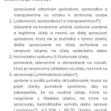
spracúvané zákonným spôsobom, spravodlivo a
transparentne vo vzťahu k dotknutej osobe
(„zákonnosť, spravo­dlivosť a transparentnosť“);
získavané na konkrétne určené, výslovne uvedené
a legitímne účely a nesmú sa ďalej spracúvať
spôsobom, ktorý nie je zlučiteľný s týmito účelmi;
ďalšie spracúvanie na účely archivácie vo
verejnom záujme, na účely vedeckého alebo
historického výskumu či štatistické účely;
primerané, relevantné a obmedzené na rozsah,
ktorý je nevyhnutný vzhľadom na účely, na ktoré sa
spracúvajú („minimalizácia údajov“);
správne a podľa potreby aktualizované; musia sa
prijať všetky potrebné opatrenia, aby sa
zabezpečilo, že sa osobné údaje, ktoré sú
nesprávne z hľadiska účelov, na ktoré sa
spracúvajú, bezodkladne vymažú alebo opravia
(„správnosť“); 4.5.2016 L 119/35 Úradný vestník