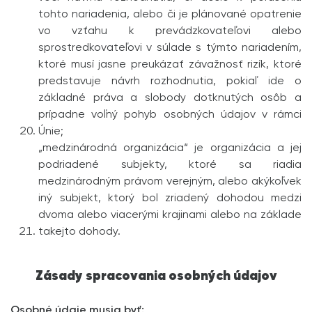
tohto nariadenia, alebo či je plánované opatrenie
vo vzťahu k prevádzkovateľovi alebo
sprostredkovateľovi v súlade s týmto nariadením,
ktoré musí jasne preukázať závažnosť rizík, ktoré
predstavuje návrh rozhodnutia, pokiaľ ide o
základné práva a slobody dotknutých osôb a
prípadne voľný pohyb osobných údajov v rámci
Únie;
„medzinárodná organizácia“ je organizácia a jej
podriadené subjekty, ktoré sa riadia
medzinárodným právom verejným, alebo akýkoľvek
iný subjekt, ktorý bol zriadený dohodou medzi
dvoma alebo viacerými krajinami alebo na základe
takejto dohody.
Zásady spracovania osobných údajov
Osobné údaje musia byť: