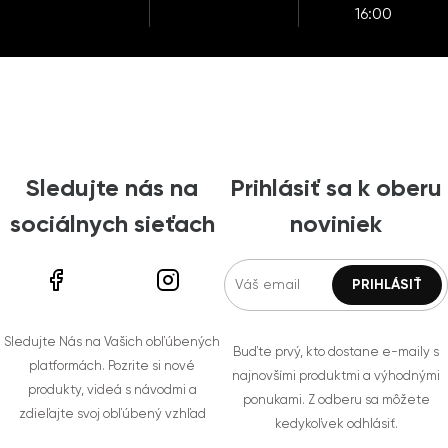
16:00
Sledujte nás na
Prihlásiť sa k oberu
sociálnych sieťach
noviniek
Sledujte Nás na Vašich obľúbených
Buďte prvý, kto dostane e-maily s
platformách. Pozrite si nové
najnovšími produktmi a výhodnými
produkty, videá s návodmi a
ponukami. Z odberu sa môžete
zdieľajte svoj obľúbený vzhľad
kedykoľvek odhlásiť.