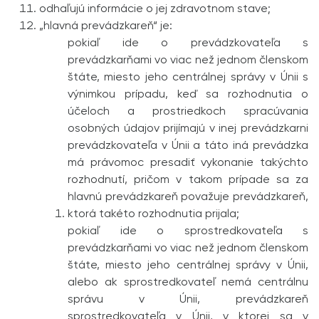
odhaľujú informácie o jej zdravotnom stave;
„hlavná prevádzkareň“ je:
pokiaľ ide o prevádzkovateľa s
prevádzkarňami vo viac než jednom členskom
štáte, miesto jeho centrálnej správy v Únii s
výnimkou prípadu, keď sa rozhodnutia o
účeloch a prostriedkoch spracúvania
osobných údajov prijímajú v inej prevádzkarni
prevádzkovateľa v Únii a táto iná prevádzka
má právomoc presadiť vykonanie takýchto
rozhodnutí, pričom v takom prípade sa za
hlavnú prevádzkareň považuje prevádzkareň,
ktorá takéto rozhodnutia prijala;
pokiaľ ide o sprostredkovateľa s
prevádzkarňami vo viac než jednom členskom
štáte, miesto jeho centrálnej správy v Únii,
alebo ak sprostredkovateľ nemá centrálnu
správu v Únii, prevádzkareň
sprostredkovateľa v Únii, v ktorej sa v