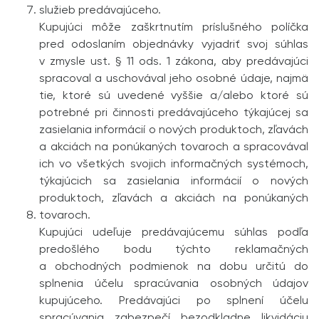
služieb predávajúceho.
Kupujúci môže zaškrtnutím príslušného políčka
pred odoslaním objednávky vyjadriť svoj súhlas
v zmysle ust. § 11 ods. 1 zákona, aby predávajúci
spracoval a uschovával jeho osobné údaje, najmä
tie, ktoré sú uvedené vyššie a/alebo ktoré sú
potrebné pri činnosti predávajúceho týkajúcej sa
zasielania informácií o nových produktoch, zľavách
a akciách na ponúkaných tovaroch a spracovával
ich vo všetkých svojich informačných systémoch,
týkajúcich sa zasielania informácií o nových
produktoch, zľavách a akciách na ponúkaných
tovaroch.
Kupujúci udeľuje predávajúcemu súhlas podľa
predošlého bodu týchto reklamačných
a obchodných podmienok na dobu určitú do
splnenia účelu spracúvania osobných údajov
kupujúceho. Predávajúci po splnení účelu
spracúvania zabezpečí bezodkladne likvidáciu