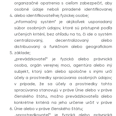
organizačné opatrenia s cieľom zabezpečiť, aby
osobné údaje neboli priradené identifikovanej
alebo identifikovateľnej fyzickej osobe;
„informačný systém“ je akýkoľvek usporiadaný
súbor osobných údajov, ktoré sú prístupné podľa
určených kritérií, bez ohľadu na to, či ide o systém
centralizovaný, decentralizovaný alebo
distribuovaný a funkčnom alebo geografickom
základe;
„prevádzkovateľ“ je fyzická alebo právnická
osoba, orgán verejnej moci, agentúra alebo iný
subjekt, ktorý sám alebo spoločne s inými určí
účely a prostriedky spracúvania osobných údajov;
v prípade, že sa účely a prostriedky tohto
spracúvania stanovujú v práve Únie alebo v práve
členského štátu, možno prevádzkovateľa alebo
konkrétne kritériá na jeho určenie určiť v práve
Únie alebo v práve členského štátu;
„sprostredkovateľ“ je fyzická alebo právnická