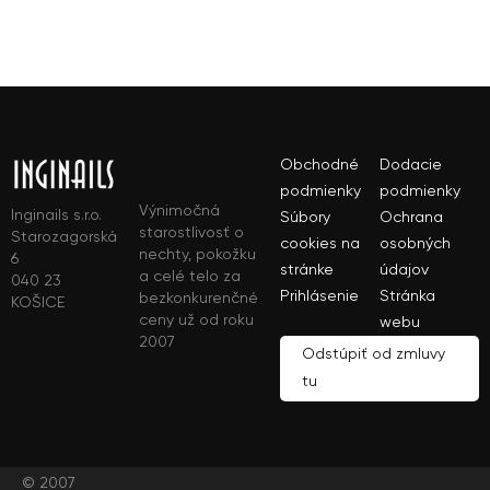
Obchodné
Dodacie
podmienky
podmienky
Výnimočná
Inginails s.r.o.
Súbory
Ochrana
starostlivosť o
Starozagorská
cookies na
osobných
nechty, pokožku
6
stránke
údajov
a celé telo za
040 23
Prihlásenie
Stránka
bezkonkurenčné
KOŠICE
ceny už od roku
webu
2007
Odstúpiť od zmluvy
tu
© 2007