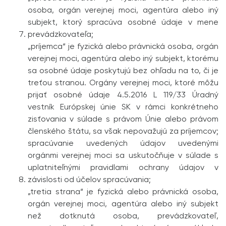
osoba, orgán verejnej moci, agentúra alebo iný
subjekt, ktorý spracúva osobné údaje v mene
prevádzkovateľa;
„príjemca“ je fyzická alebo právnická osoba, orgán
verejnej moci, agentúra alebo iný subjekt, ktorému
sa osobné údaje poskytujú bez ohľadu na to, či je
treťou stranou. Orgány verejnej moci, ktoré môžu
prijať osobné údaje 4.5.2016 L 119/33 Úradný
vestník Európskej únie SK v rámci konkrétneho
zisťovania v súlade s právom Únie alebo právom
členského štátu, sa však nepovažujú za príjemcov;
spracúvanie uvedených údajov uvedenými
orgánmi verejnej moci sa uskutočňuje v súlade s
uplatni­teľnými pravidlami ochrany údajov v
závislosti od účelov spracúvania;
„tretia strana“ je fyzická alebo právnická osoba,
orgán verejnej moci, agentúra alebo iný subjekt
než dotknutá osoba, prevádzkovateľ,