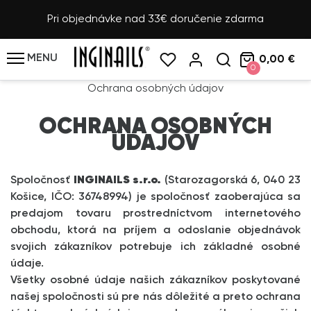
Pri objednávke nad 33€ doručenie zdarma
MENU
0,00 €
0
Ochrana osobných údajov
OCHRANA OSOBNÝCH
ÚDAJOV
Spoločnosť
INGINAILS s.r.o.
(Starozagorská 6, 040 23
Košice, IČO: 36748994) je spoločnosť zaoberajúca sa
predajom tovaru prostredníctvom internetového
obchodu, ktorá na príjem a odoslanie objednávok
svojich zákazníkov potrebuje ich základné osobné
údaje.
Všetky osobné údaje našich zákazníkov poskytované
našej spoločnosti sú pre nás dôležité a preto ochrana