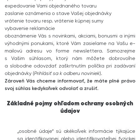
expedovanie Vami objednaného tovaru
zaslanie oznámenia o stave Vašej objednávky
vrátenie tovaru resp. vrátenie kúpnej sumy
vybavenie reklamácie
oboznámenie Vás s novinkami, akciami, bonusmi a inými
výhodnými ponukami, ktoré Vám zasielame na Vašu e-
mailovú adresu vo forme newslettera. Samozrejme
s Vašim súhlasom, ktorý nám môžete dobrovoľne
a slobodne odovzdať zaškrtnutím políčka pri zadávaní
objednávky (
Prihlásiť sa k odberu noviniek
).
Zároveň Vás chceme informovať, že máte plné právo
svoj súhlas kedykoľvek odvolať a zrušiť.
Základné pojmy ohľadom ochrany osobných
údajov
„osobné údaje“ sú akékoľvek informácie týkajúce
sa identifikovanej alebo identifikovateľnej fyzickej