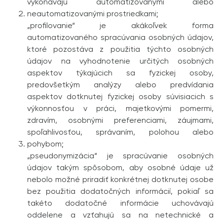
vykonávajú automatizovanými alebo
neautomatizovanými prostriedkami;
„profilovanie“ je akákoľvek forma
automatizovaného spracúvania osobných údajov,
ktoré pozostáva z použitia týchto osobných
údajov na vyhodnotenie určitých osobných
aspektov týkajúcich sa fyzickej osoby,
predovšetkým analýzy alebo predvídania
aspektov dotknutej fyzickej osoby súvisiacich s
výkonnosťou v práci, majetkovými pomermi,
zdravím, osobnými preferenciami, záujmami,
spoľahlivosťou, správaním, polohou alebo
pohybom;
„pseudonymizácia“ je spracúvanie osobných
údajov takým spôsobom, aby osobné údaje už
nebolo možné priradiť konkrétnej dotknutej osobe
bez použitia dodatočných informácií, pokiaľ sa
takéto dodatočné informácie uchovávajú
oddelene a vzťahujú sa na netechnické a