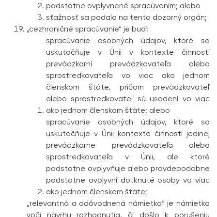
podstatne ovplyvnené spracúvaním; alebo
sťažnosť sa podala na tento dozorný orgán;
„cezhraničné spracúvanie“ je buď:
spracúvanie osobných údajov, ktoré sa
uskutočňuje v Únii v kontexte činností
prevádzkarní prevádzkovateľa alebo
sprostredkovateľa vo viac ako jednom
členskom štáte, pričom prevádzkovateľ
alebo sprostredkovateľ sú usadení vo viac
ako jednom členskom štáte; alebo
spracúvanie osobných údajov, ktoré sa
uskutočňuje v Únii kontexte činností jedinej
prevádzkarne prevádzko­vateľa alebo
sprostredkovateľa v Únii, ale ktoré
podstatne ovplyvňuje alebo pravdepodobne
podstatne ovplyvní dotknuté osoby vo viac
ako jednom členskom štáte;
„relevantná a odôvodnená námietka“ je námietka
voči návrhu rozhodnutia, či došlo k porušeniu