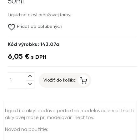
50ml
Liquid na akryl oranžovej farby.
Pridať do obľúbených
Kód výrobku: 143.07a
6,05 €
s DPH
expand_less
Vložiť do košíka
expand_more
Liguid na akryl dodáva perfektné modelovacie vlastnosti
akrylovej mase pri modelovaní nechtov.
Návod na použitie: