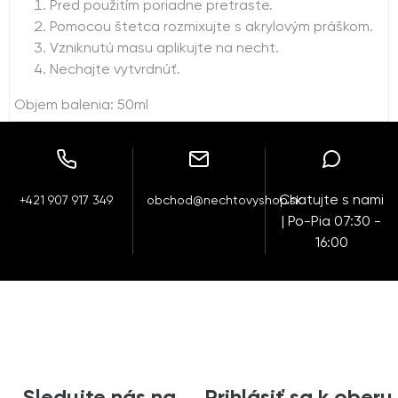
Pred použitím poriadne pretraste.
Pomocou štetca rozmixujte s akrylovým práškom.
Vzniknutú masu aplikujte na necht.
Nechajte vytvrdnúť.
Objem balenia: 50ml
Chatujte s nami
+421 907 917 349
obchod@nechtovyshop.sk
| Po-Pia 07:30 -
16:00