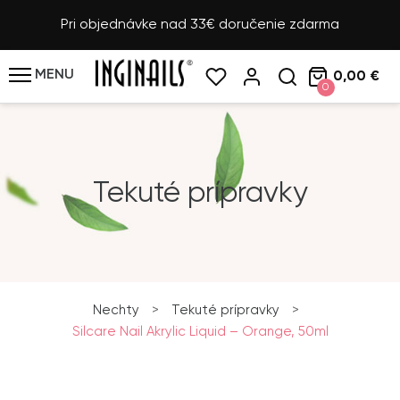
Pri objednávke nad 33€ doručenie zdarma
MENU
0,00 €
0
Tekuté prípravky
Nechty
>
Tekuté prípravky
>
Silcare Nail Akrylic Liquid – Orange, 50ml