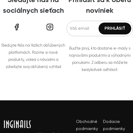
Sledujte nás na
Prihlásiť sa k oberu
sociálnych sieťach
noviniek
Sledujte Nás na Vašich obľúbených
Buďte prvý, kto dostane e-maily s
platformách. Pozrite si nové
najnovšími produktmi a výhodnými
produkty, videá s návodmi a
ponukami. Z odberu sa môžete
zdieľajte svoj obľúbený vzhľad
kedykoľvek odhlásiť.
Obchodné
Dodacie
podmienky
podmienky