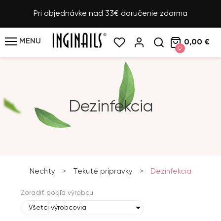
Pri objednávke nad 33€ doručenie zdarma
MENU
0,00 €
0
Dezinfekcia
Nechty
>
Tekuté prípravky
>
Dezinfekcia
Zoradiť podľa výrobcu
Všetci výrobcovia