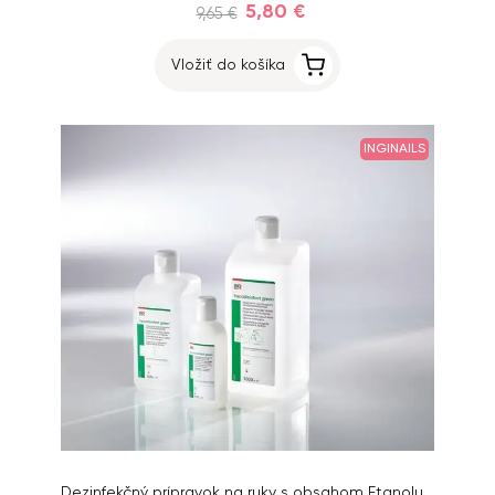
5,80 €
9,65 €
Vložiť do košíka
INGINAILS
Dezinfekčný prípravok na ruky s obsahom Etanolu 100ml