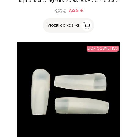
Tipy na nechty Inginails, 200ks box - Cosmo Square Natural, mix 1-10
7,45 €
9,95 €
Vložiť do košíka
LION COSMETICS