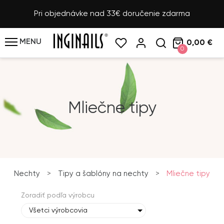
Pri objednávke nad 33€ doručenie zdarma
MENU
0,00 €
0
Mliečne tipy
Nechty
>
Tipy a šablóny na nechty
>
Mliečne tipy
Zoradiť podľa výrobcu
Všetci výrobcovia