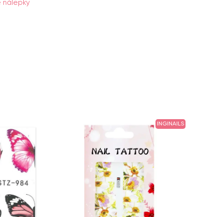
 nálepky
INGINAILS