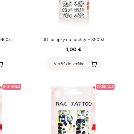
SN005
3D nálepky na nechty – SN003
1,00 €
Vložiť do košíka
INGINAILS
INGINAILS