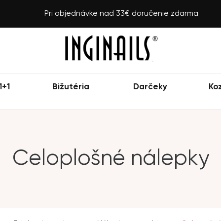
Pri objednávke nad 33€ doručenie zdarma
1+1
Bižutéria
Darčeky
Ko
Celoplošné nálepky