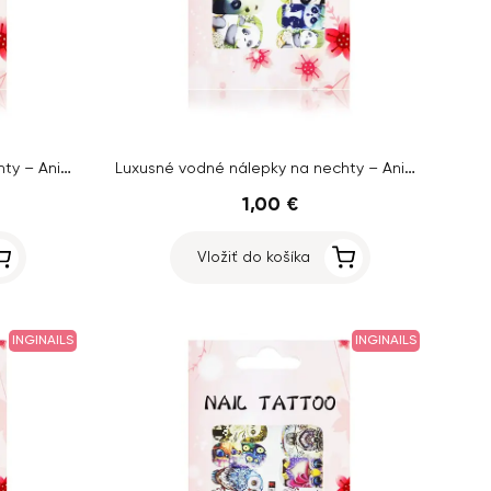
Luxusné vodné nálepky na nechty – Animal – A1308
Luxusné vodné nálepky na nechty – Animal – A1295
1,00 €
Vložiť do košíka
INGINAILS
INGINAILS