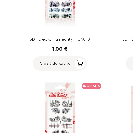
3D nálepky na nechty – SN010
3D n
1,00 €
Vložiť do košíka
INGINAILS