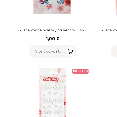
Luxusné vodné nálepky na nechty – Animal – YZW-3097
1,00 €
Vložiť do košíka
INGINAILS