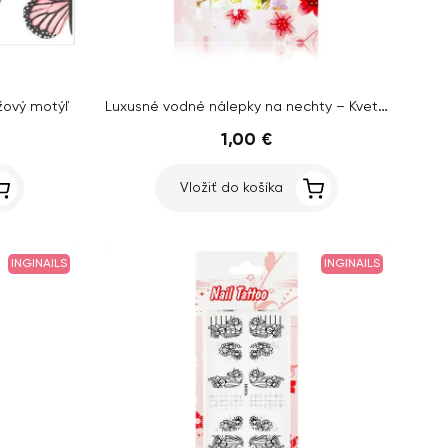
Luxusné vodné nálepky na nechty – Kvety – A850
žový motýľ
1,00 €
Vložiť do košíka
INGINAILS
INGINAILS