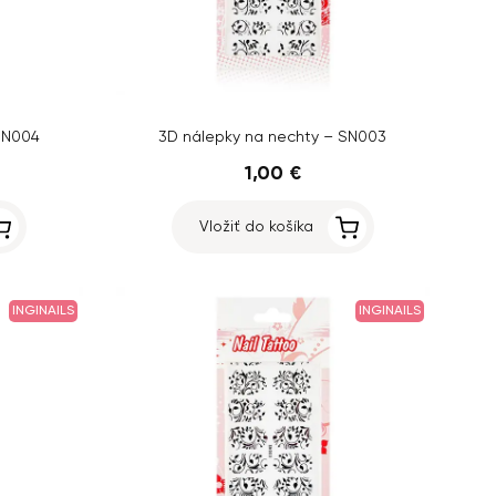
SN004
3D nálepky na nechty – SN003
1,00 €
Vložiť do košíka
INGINAILS
INGINAILS