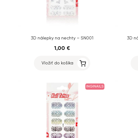
3D nálepky na nechty – SN001
3D n
1,00 €
Vložiť do košíka
INGINAILS