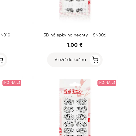
SN010
3D nálepky na nechty – SN006
1,00 €
Vložiť do košíka
INGINAILS
INGINAILS