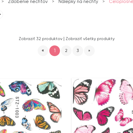
>
Zdobenie nechtov
>
Nálepky na nechty
>
Celoplošné
|
Zobraziť 32 produktov
Zobraziť všetky produkty
«
1
2
3
»