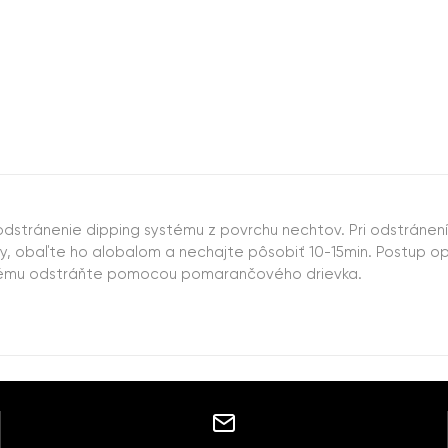
odstránenie dipping systému z povrchu nechtov. Pri odstránen
hty, obaľte ho alobalom a nechajte pôsobiť 10-15min. Postup 
ystému odstráňte pomocou pomarančového drievka.