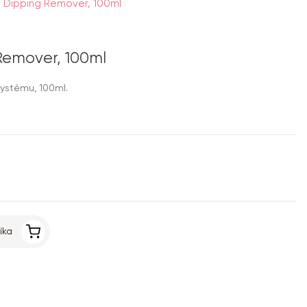
s - Dipping Remover, 100ml
 Remover, 100ml
systému, 100ml.
íka