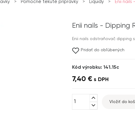
ravky
>
Pomocné tekuté prípravky
>
Liquidy
>
Enii nail
Enii nails - Dipping
Enii nails odstraňovač dipping 
Pridať do obľúbených
Kód výrobku: 141.15c
7,40 €
s DPH
expand_less
Vložiť do koš
expand_more