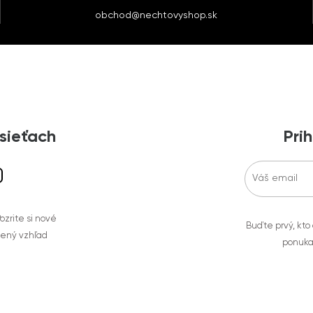
obchod@nechtovyshop.sk
 sieťach
Prih
zrite si nové
Buďte prvý, kto
bený vzhľad
ponuka