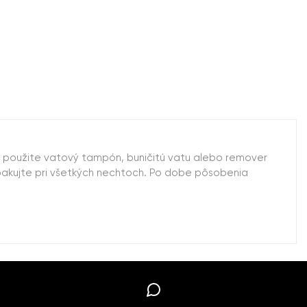
í použite vatový tampón, buničitú vatu alebo remover
opakujte pri všetkých nechtoch. Po dobe pôsobenia