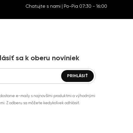
Chatujte s nami | Po-Pia 07:30 - 16:00
lásiť sa k oberu noviniek
 dostane e-maily s najnovšími produktmi a výhodnými
mi. Z odberu sa môžete kedykoľvek odhlásiť.