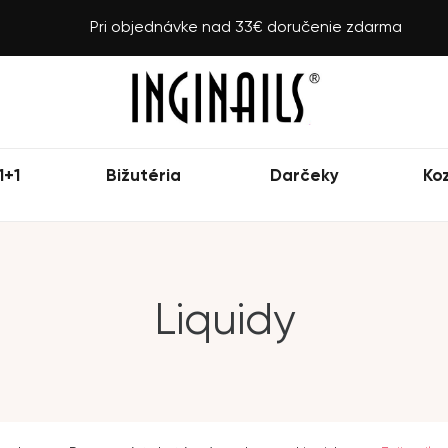
Pri objednávke nad 33€ doručenie zdarma
1+1
Bižutéria
Darčeky
Ko
Liquidy