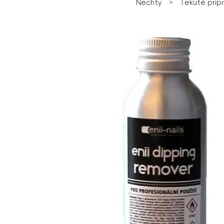
Nechty
>
Tekuté príp