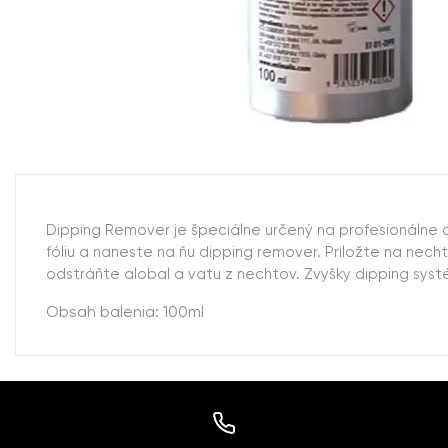
Dipping Remover je špeciálne určený na profesionálne 
fóliu a naneste na ňu dipping remover. Priložte na nec
odstráňte alobal a vatu z nechtov. Zvyšky dipping s
Obsah balenia: 100ml