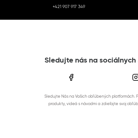
+421 907 917 349
Sledujte nás na sociálnych
Sledujte Nás na Vašich obľúbených platformách. Po
produkty, videá s návodmi a zdieľajte svoj obľú