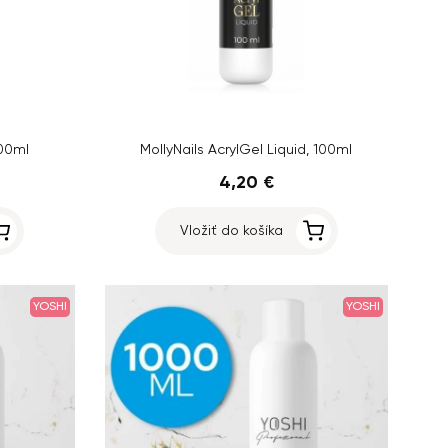
500ml
MollyNails AcrylGel Liquid, 100ml
4,20 €
Vložiť do košíka
YOSHI
YOSHI