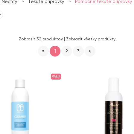
Nechty
>
Tekuté prípravky
>
Pomocné tekuté prípravky
|
Zobraziť 32 produktov
Zobraziť všetky produkty
«
1
2
3
»
PALU