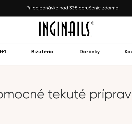
Pri objednávke nad 33€ doručenie zdarma
1+1
Bižutéria
Darčeky
Ko
omocné tekuté príprav