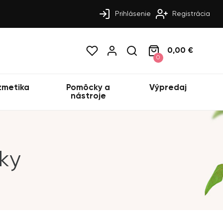
Prihlásenie
Registrácia
0,00 €
0
zmetika
Pomôcky a
Výpredaj
nástroje
ky