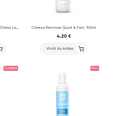
MollyLac Acrylic Liquid - Cherry Cherry Lady, 100ml
Claresa Remover Quick & Fast, 100ml
4,20 €
Vložiť do košíka
CLARESA
PALU