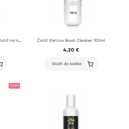
ENII Hybrid Cleaner - zosilnený čistič na nechty, 550 ml
Čistič štetcov Brush Cleaner, 100ml
4,20 €
Vložiť do košíka
YOSHI