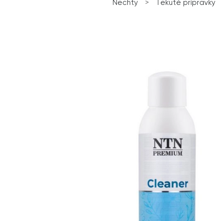
Nechty
>
Tekuté prípravky