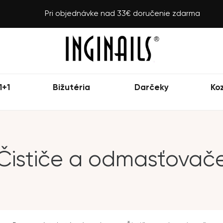
Pri objednávke nad 33€ doručenie zdarma
1+1
Bižutéria
Darčeky
Ko
Čističe a odmasťovač