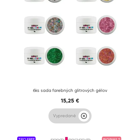
6ks sada farebných glitrových gélov
15,25 €
Vypredané
TPO FREE
INGINAILS