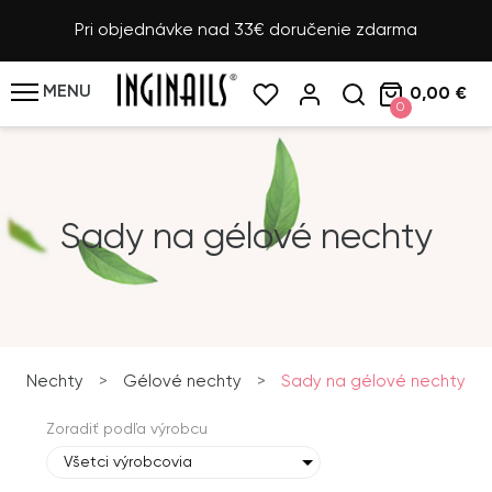
Pri objednávke nad 33€ doručenie zdarma
MENU
0,00 €
0
Sady na gélové nechty
Nechty
>
Gélové nechty
>
Sady na gélové nechty
Zoradiť podľa výrobcu
Všetci výrobcovia