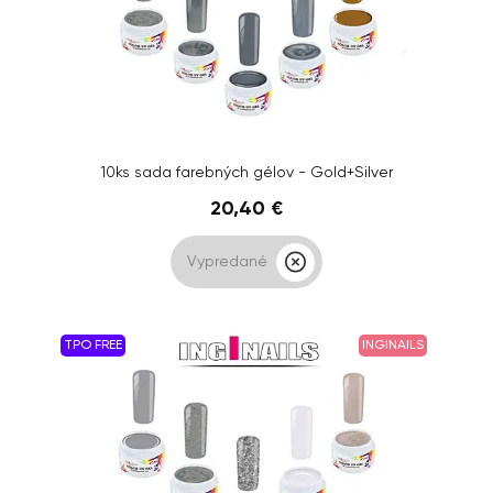
10ks sada farebných gélov - Gold+Silver
20,40 €
Vypredané
TPO FREE
INGINAILS