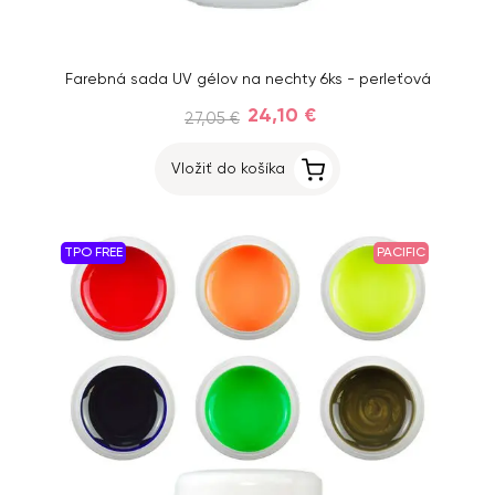
Farebná sada UV gélov na nechty 6ks - perleťová
24,10 €
27,05 €
Vložiť do košíka
TPO FREE
PACIFIC