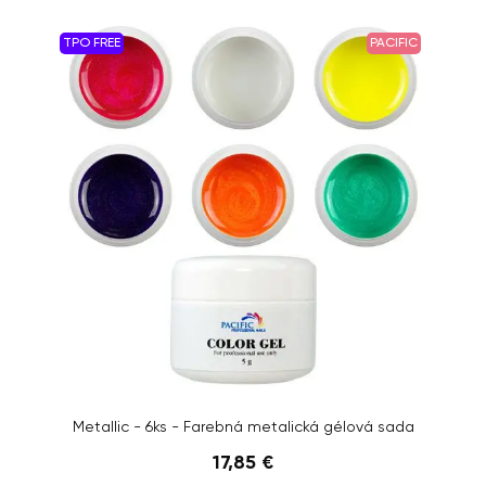
TPO FREE
PACIFIC
Metallic - 6ks - Farebná metalická gélová sada
17,85 €