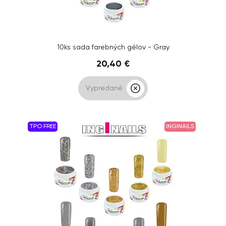
10ks sada farebných gélov - Gray
20,40 €
Vypredané
TPO FREE
INGINAILS