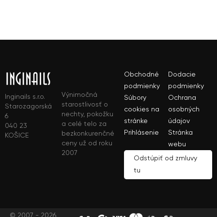
Obchodné
Dodacie
podmienky
podmienky
Výnimočná
Inginails s.r.o.
Súbory
Ochrana
starostlivosť o
Starozagorská
cookies na
osobných
nechty, pokožku
6
stránke
údajov
a celé telo za
040 23
Prihlásenie
Stránka
bezkonkurenčné
KOŠICE
ceny už od roku
webu
2007
Odstúpiť od zmluvy
tu
© 2007 - 2026