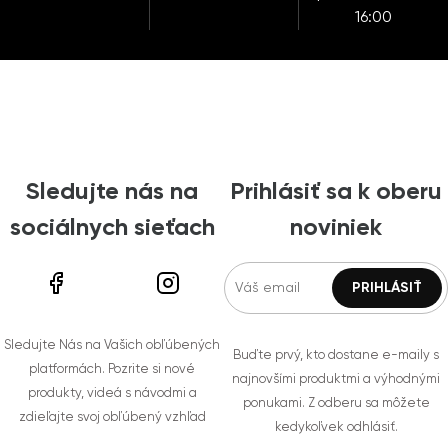
16:00
Sledujte nás na
Prihlásiť sa k oberu
sociálnych sieťach
noviniek
Sledujte Nás na Vašich obľúbených
Buďte prvý, kto dostane e-maily s
platformách. Pozrite si nové
najnovšími produktmi a výhodnými
produkty, videá s návodmi a
ponukami. Z odberu sa môžete
zdieľajte svoj obľúbený vzhľad
kedykoľvek odhlásiť.