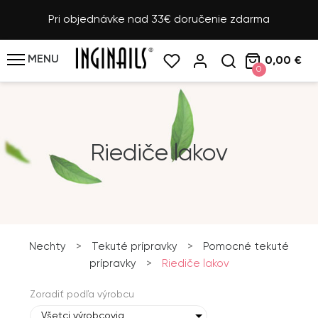
Pri objednávke nad 33€ doručenie zdarma
MENU
0,00 €
0
Riediče lakov
Nechty
>
Tekuté prípravky
>
Pomocné tekuté
prípravky
>
Riediče lakov
Zoradiť podľa výrobcu
Všetci výrobcovia