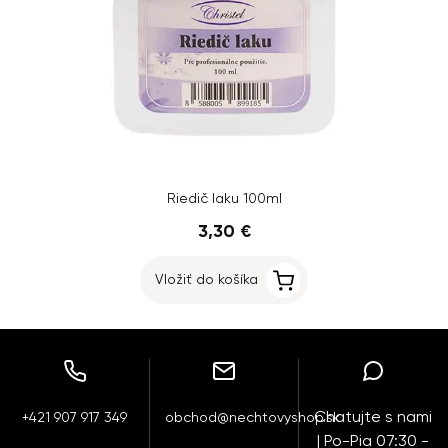
Riedič laku 100ml
3,30 €
Vložiť do košíka
Chatujte s nami
+421 907 917 349
obchod@nechtovyshop.sk
| Po-Pia 07:30 -