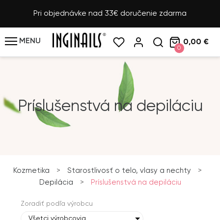
Pri objednávke nad 33€ doručenie zdarma
MENU
0,00 €
0
Príslušenstvá na depiláciu
Kozmetika
>
Starostlivosť o telo, vlasy a nechty
>
Depilácia
>
Príslušenstvá na depiláciu
Zoradiť podľa výrobcu
Všetci výrobcovia