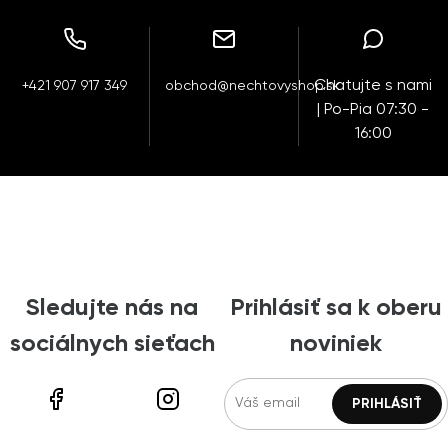
Chatujte s nami
+421 907 917 349
obchod@nechtovyshop.sk
| Po-Pia 07:30 -
16:00
Sledujte nás na
Prihlásiť sa k oberu
sociálnych sieťach
noviniek