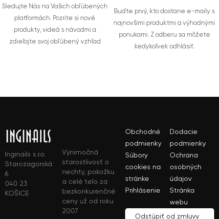
Sledujte Nás na Vašich obľúbených
Buďte prvý, kto dostane e-maily s
platformách. Pozrite si nové
najnovšími produktmi a výhodnými
produkty, videá s návodmi a
ponukami. Z odberu sa môžete
zdieľajte svoj obľúbený vzhľad
kedykoľvek odhlásiť.
Obchodné
Dodacie
podmienky
podmienky
Výnimočná
Inginails s.r.o.
Súbory
Ochrana
starostlivosť o
Starozagorská
cookies na
osobných
nechty, pokožku
6
stránke
údajov
a celé telo za
040 23
Prihlásenie
Stránka
bezkonkurenčné
KOŠICE
ceny už od roku
webu
2007
Odstúpiť od zmluvy