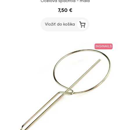
Oceľová špachtľa - malá
7,50 €
Vložiť do košíka
INGINAILS