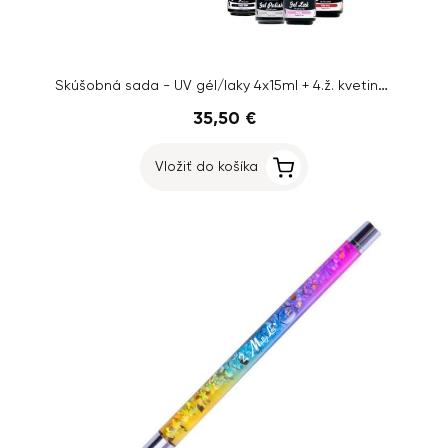
Skúšobná sada - UV gél/laky 4x15ml + 4.ž. kvetinková lampa 36W
35,50 €
Vložiť do košíka