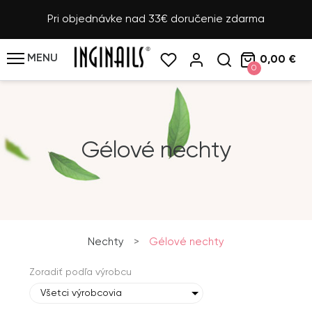
Pri objednávke nad 33€ doručenie zdarma
MENU
0,00 €
0
Gélové nechty
Nechty
>
Gélové nechty
Zoradiť podľa výrobcu
Všetci výrobcovia