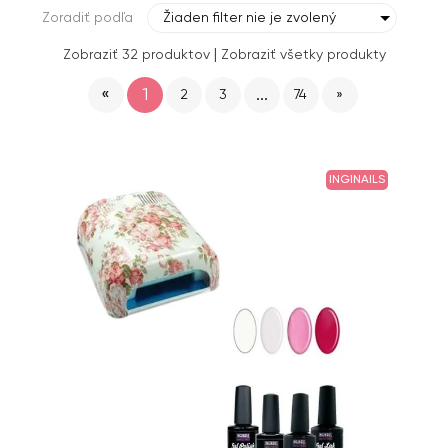
Zoradiť podľa
Žiaden filter nie je zvolený
|
Zobraziť 32 produktov
Zobraziť všetky produkty
«
1
...
2
3
74
»
INGINAILS