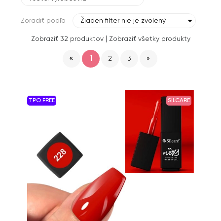
Zoradiť podľa
Žiaden filter nie je zvolený
|
Zobraziť 32 produktov
Zobraziť všetky produkty
«
1
2
3
»
TPO FREE
SILCARE