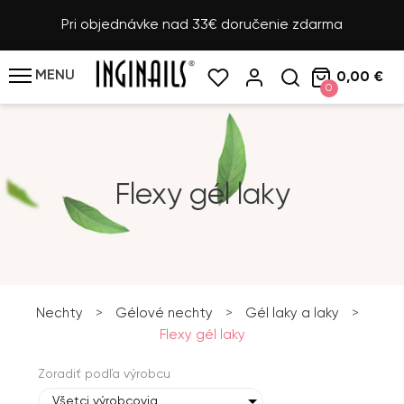
Pri objednávke nad 33€ doručenie zdarma
MENU
0,00 €
0
Flexy gél laky
Nechty
>
Gélové nechty
>
Gél laky a laky
>
Flexy gél laky
Zoradiť podľa výrobcu
Všetci výrobcovia