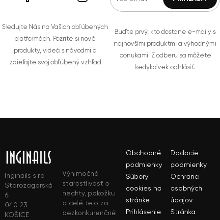
Sledujte Nás na Vašich obľúbených
Buďte prvý, kto dostane e-maily s
platformách. Pozrite si nové
najnovšími produktmi a výhodnými
produkty, videá s návodmi a
ponukami. Z odberu sa môžete
zdieľajte svoj obľúbený vzhľad
kedykoľvek odhlásiť.
Obchodné
Dodacie
podmienky
podmienky
Výnimočná
Inginails s.r.o.
Súbory
Ochrana
starostlivosť o
Starozagorská
cookies na
osobných
nechty, pokožku
6
stránke
údajov
a celé telo za
040 23
Prihlásenie
Stránka
bezkonkurenčné
KOŠICE