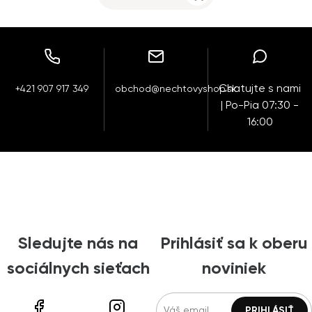
Chatujte s nami
+421 907 917 349
obchod@nechtovyshop.sk
| Po-Pia 07:30 -
16:00
Sledujte nás na
Prihlásiť sa k oberu
sociálnych sieťach
noviniek