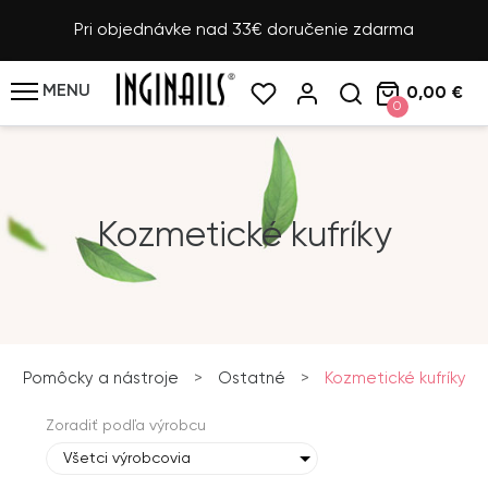
Pri objednávke nad 33€ doručenie zdarma
MENU
0,00 €
0
Kozmetické kufríky
Pomôcky a nástroje
>
Ostatné
>
Kozmetické kufríky
Zoradiť podľa výrobcu
Všetci výrobcovia