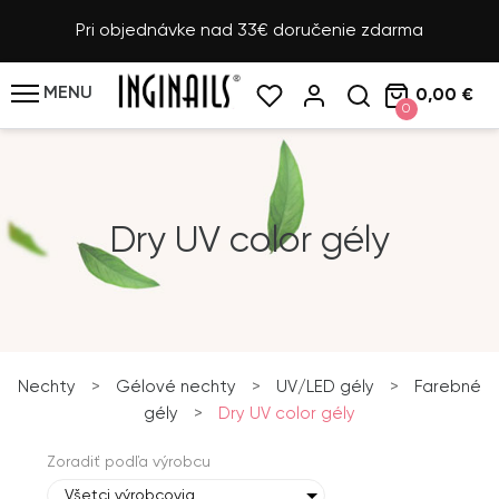
Pri objednávke nad 33€ doručenie zdarma
MENU
0,00 €
0
Dry UV color gély
Nechty
>
Gélové nechty
>
UV/LED gély
>
Farebné
gély
>
Dry UV color gély
Zoradiť podľa výrobcu
Všetci výrobcovia