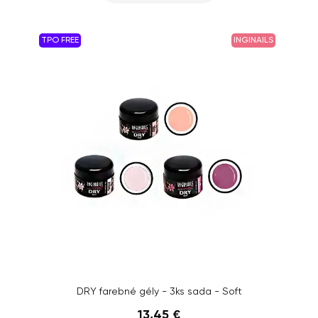
TPO FREE
INGINAILS
DRY farebné gély - 3ks sada - Soft
13,45 €