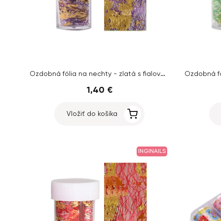
Ozdobná fólia na nechty - zlatá s fialovou sieťkou
1,40 €
Vložiť do košíka
INGINAILS