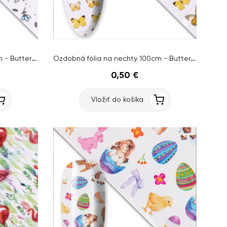
Ozdobná fólia na nechty 100cm - Butterfly, mix
Ozdobná fólia na nechty 100cm - Butterfly, žltý
0,50 €
Vložiť do košíka