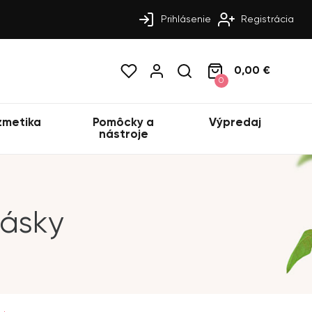
Prihlásenie
Registrácia
0,00 €
0
zmetika
Pomôcky a
Výpredaj
nástroje
pásky