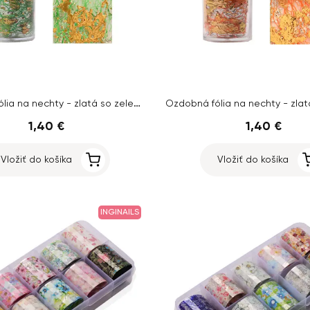
Ozdobná fólia na nechty - zlatá so zelenou sieťkou
1,40 €
1,40 €
Vložiť do košíka
Vložiť do košíka
INGINAILS