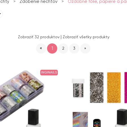
chty
>
Zdobenie nechtov
>
Ozdobné fólie, papiere a pá
|
Zobraziť 32 produktov
Zobraziť všetky produkty
«
1
2
3
»
INGINAILS