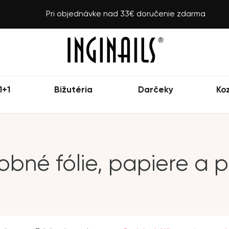
Pri objednávke nad 33€ doručenie zdarma
1+1
Bižutéria
Darčeky
Ko
bné fólie, papiere a 