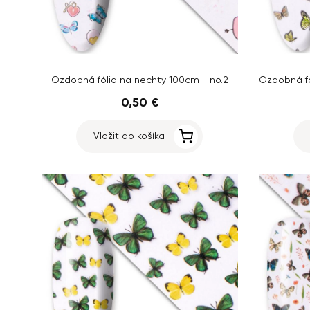
Ozdobná fólia na nechty 100cm - no.2
0,50 €
Vložiť do košíka