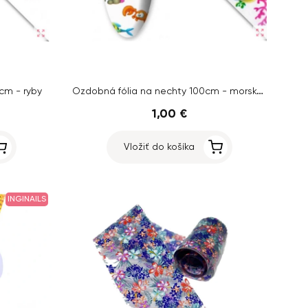
Ozdobná fólia na nechty 100cm - morské živočíchy
cm - ryby
1,00 €
Vložiť do košíka
INGINAILS