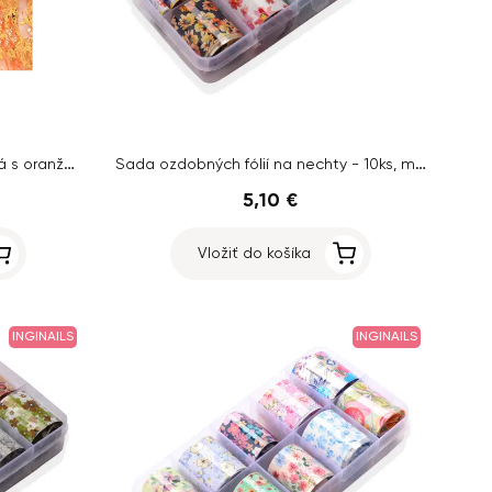
Ozdobná fólia na nechty - zlatá s oranžovou sieťkou
Sada ozdobných fólií na nechty - 10ks, motív kvetov
5,10 €
Vložiť do košíka
INGINAILS
INGINAILS