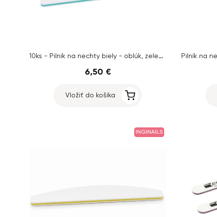
10ks - Pilník na nechty biely - oblúk, zelený stred, 100/180
6,50 €
Vložiť do košíka
INGINAILS