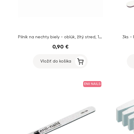
Pilník na nechty biely - oblúk, žltý stred, 100/180
3ks - 
0,90 €
Vložiť do košíka
ENII NAILS