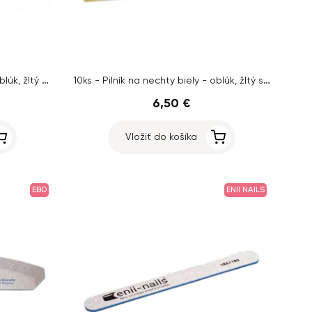
50ks - Pilník na nechty biely - oblúk, žltý stred, 100/180
10ks - Pilník na nechty biely - oblúk, žltý stred, 100/180
6,50 €
Vložiť do košíka
EBD
ENII NAILS