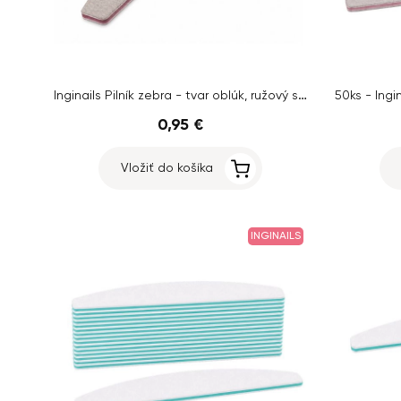
Inginails Pilník zebra - tvar oblúk, ružový stred, 100/150
0,95 €
Vložiť do košíka
INGINAILS