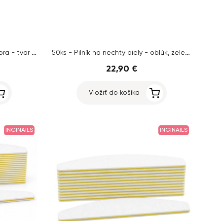
10ks balenie - Inginails Pilník zebra - tvar oblúk, ružový stred, 100/150
50ks - Pilník na nechty biely - oblúk, zelený stred, 100/180
22,90 €
Vložiť do košíka
INGINAILS
INGINAILS