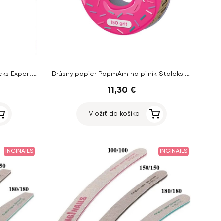
Náhradné pilníky PapmAm Staleks Expert 20 zrnitosť 180, 25 ks
Brúsny papier PapmAm na pilník Staleks Expert so zrnitosťou 150, 7 m
11,30 €
Vložiť do košíka
INGINAILS
INGINAILS