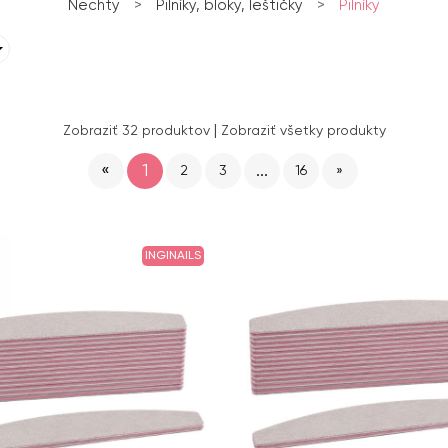
Nechty
>
Pilníky, bloky, leštičky
>
Pilníky
|
Zobraziť 32 produktov
Zobraziť všetky produkty
«
1
...
2
3
16
»
INGINAILS