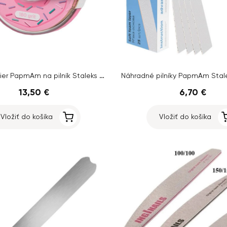
Brúsny papier PapmAm na pilník Staleks Expert so zrnitosťou 180, 7 m
13,50 €
6,70 €
Vložiť do košíka
Vložiť do košíka