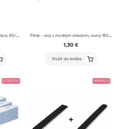
Pilník Express File Halfmoon - zebra, 80/80
Pilník - sivý s modrým stredom, rovný 180/180
1,30 €
Vložiť do košíka
STYLISTIC
INGINAILS