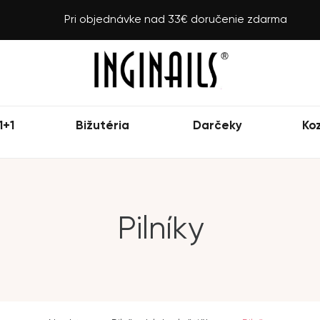
Pri objednávke nad 33€ doručenie zdarma
1+1
Bižutéria
Darčeky
Ko
Pilníky