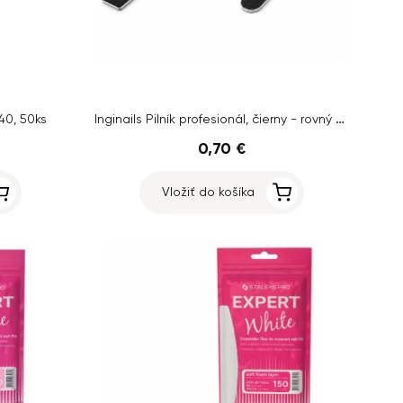
Inginails Pilník profesionál, čierny - rovný 80/80 a obdĺžnik 80/80 - AKCIA 1+1 ZADARMO
240, 50ks
0,70 €
Vložiť do košíka