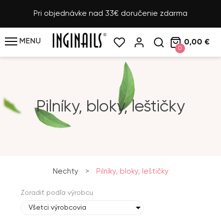
Pri objednávke nad 33€ doručenie zdarma
MENU
0,00 €
0
Pilníky, bloky, leštičky
Nechty
>
Pilníky, bloky, leštičky
Zoradiť podľa výrobcu
Všetci výrobcovia