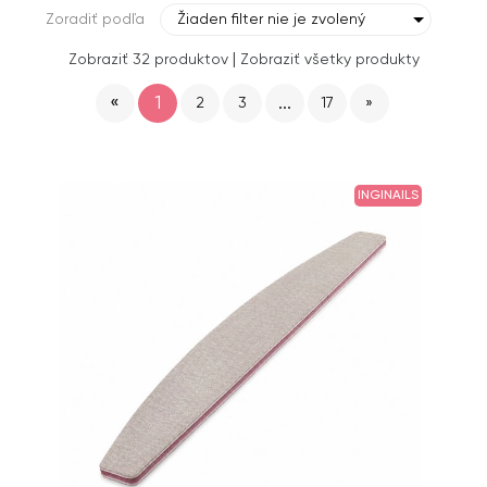
Zoradiť podľa
Žiaden filter nie je zvolený
|
Zobraziť 32 produktov
Zobraziť všetky produkty
«
1
...
2
3
17
»
INGINAILS