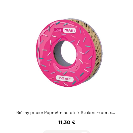
Brúsny papier PapmAm na pilník Staleks Expert so zrnitosťou 150, 7 m
11,30 €