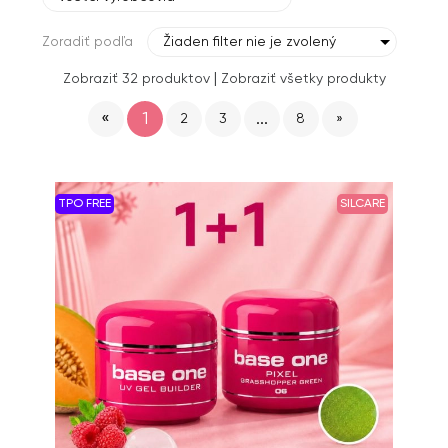
Zoradiť podľa
Žiaden filter nie je zvolený
|
Zobraziť 32 produktov
Zobraziť všetky produkty
«
1
...
2
3
8
»
TPO FREE
SILCARE