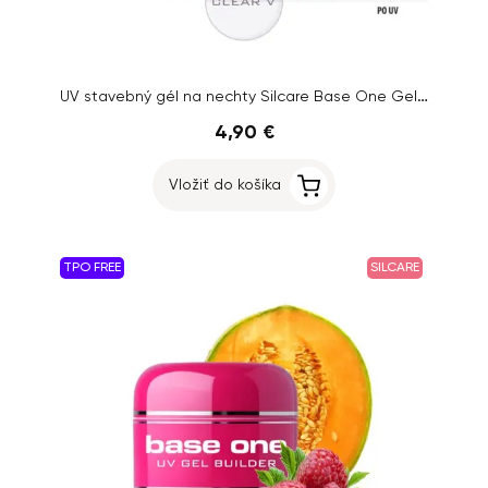
UV stavebný gél na nechty Silcare Base One Gel – Clear - V , 5g
4,90 €
Vložiť do košíka
TPO FREE
SILCARE