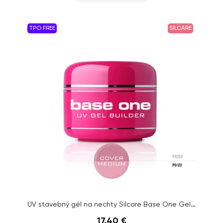
TPO FREE
SILCARE
UV stavebný gél na nechty Silcare Base One Gel – Cover Medium, 50g
17,40 €