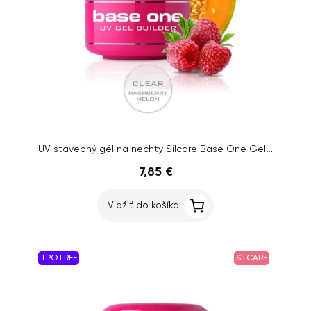
UV stavebný gél na nechty Silcare Base One Gel – Clear Raspberry Melon, 15g
7,85 €
Vložiť do košíka
TPO FREE
SILCARE