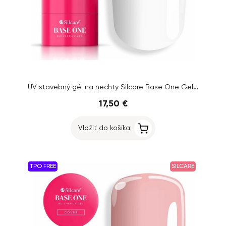
UV stavebný gél na nechty Silcare Base One Gel – Milkshake, 50g
17,50 €
Vložiť do košíka
TPO FREE
SILCARE