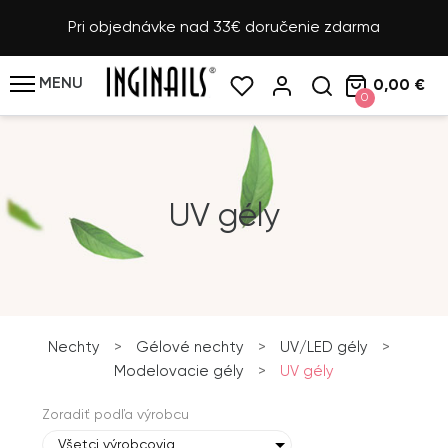
Pri objednávke nad 33€ doručenie zdarma
MENU
0,00 €
0
UV gély
Nechty
>
Gélové nechty
>
UV/LED gély
>
Modelovacie gély
>
UV gély
Zoradiť podľa výrobcu
Všetci výrobcovia