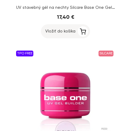
UV stavebný gél na nechty Silcare Base One Gel – Cover Light, 50g
17,40 €
Vložiť do košíka
TPO FREE
SILCARE