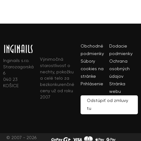
Obchodné
Dodacie
podmienky
podmienky
Výnimočná
Inginails s.r.o.
Súbory
Ochrana
starostlivosť o
Starozagorská
cookies na
osobných
nechty, pokožku
6
stránke
údajov
a celé telo za
040 23
Prihlásenie
Stránka
bezkonkurenčné
KOŠICE
ceny už od roku
webu
2007
Odstúpiť od zmluvy
tu
© 2007 - 2026