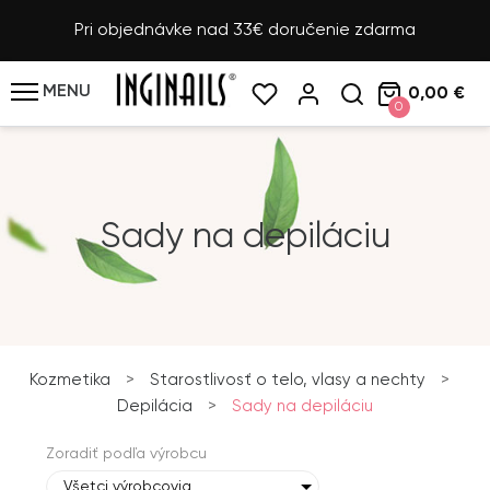
Pri objednávke nad 33€ doručenie zdarma
MENU
0,00 €
0
Sady na depiláciu
Kozmetika
>
Starostlivosť o telo, vlasy a nechty
>
Depilácia
>
Sady na depiláciu
Zoradiť podľa výrobcu
Všetci výrobcovia