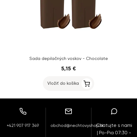
Sada depilačných voskov - Chocolate
5,15 €
Vložiť do košíka
Chatujte s nami
+421 907 917 349
obchod@nechtovyshop.sk
| Po-Pia 07:30 -