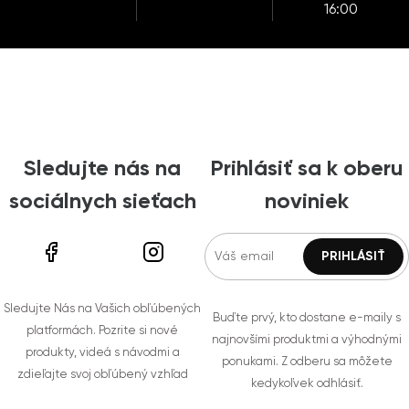
16:00
Sledujte nás na
Prihlásiť sa k oberu
sociálnych sieťach
noviniek
Sledujte Nás na Vašich obľúbených
Buďte prvý, kto dostane e-maily s
platformách. Pozrite si nové
najnovšími produktmi a výhodnými
produkty, videá s návodmi a
ponukami. Z odberu sa môžete
zdieľajte svoj obľúbený vzhľad
kedykoľvek odhlásiť.