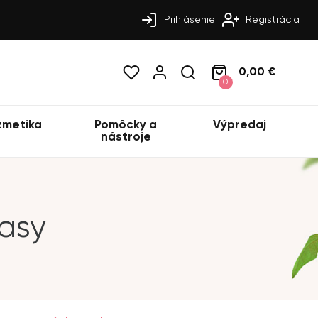
Prihlásenie
Registrácia
0,00 €
0
zmetika
Pomôcky a
Výpredaj
nástroje
asy