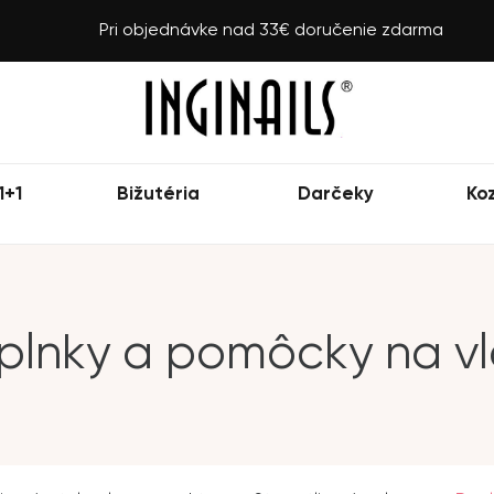
Pri objednávke nad 33€ doručenie zdarma
1+1
Bižutéria
Darčeky
Ko
plnky a pomôcky na vl