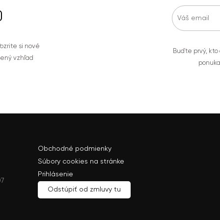
zrite si nové
Buďte prvý, kto
bený vzhľad
ponuka
Obchodné podmienky
Súbory cookies na stránke
Prihlásenie
07
Odstúpiť od zmluvy tu