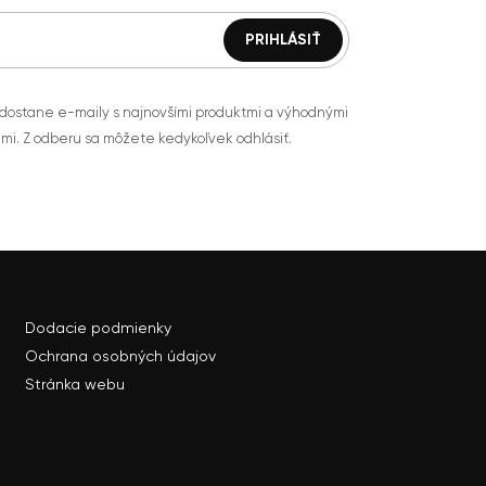
 dostane e-maily s najnovšími produktmi a výhodnými
mi. Z odberu sa môžete kedykoľvek odhlásiť.
Dodacie podmienky
Ochrana osobných údajov
Stránka webu