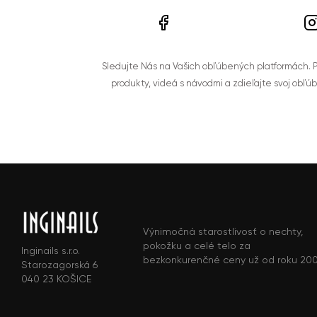
Sledujte Nás na Vašich obľúbených platformách. Po
produkty, videá s návodmi a zdieľajte svoj obľú
Výnimočná starostlivosť o nechty,
pokožku a celé telo za
Inginails s.r.o.
bezkonkurenčné ceny už od roku 20
Starozagorská 6
040 23 KOŠICE