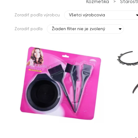
Kozmetika
>
Starostl
Zoradiť podľa výrobcu
Všetci výrobcovia
Zoradiť podľa
Žiaden filter nie je zvolený