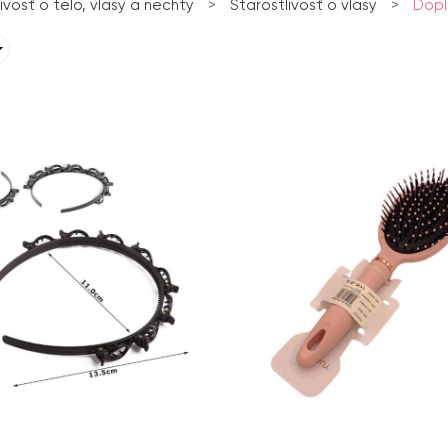
ivosť o telo, vlasy a nechty
>
Starostlivosť o vlasy
>
Dopl