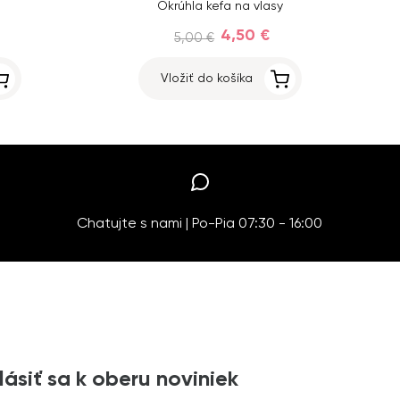
á
Okrúhla kefa na vlasy
4,50 €
5,00 €
Vložiť do košíka
Chatujte s nami | Po-Pia 07:30 - 16:00
lásiť sa k oberu noviniek