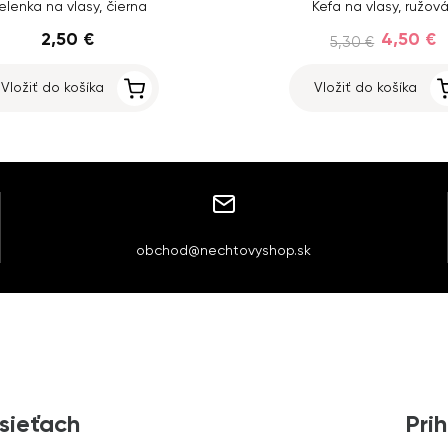
elenka na vlasy, čierna
Kefa na vlasy, ružov
2,50 €
4,50 €
5,30 €
Vložiť do košíka
Vložiť do košíka
obchod@nechtovyshop.sk
 sieťach
Prih