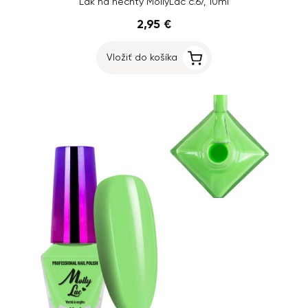
Lak na nechty MollyLac č.67, 10ml
2,95 €
Vložiť do košíka