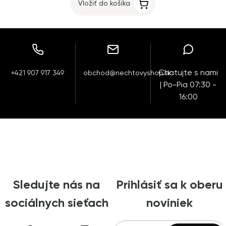
Vložiť do košíka
Chatujte s nami
+421 907 917 349
obchod@nechtovyshop.sk
| Po-Pia 07:30 -
16:00
Sledujte nás na
Prihlásiť sa k oberu
sociálnych sieťach
noviniek