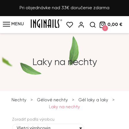
Pri objednávke nad 33€ doručenie zdarma
MENU
0,00 €
0
Laky na nechty
Nechty
>
Gélové nechty
>
Gél laky a laky
>
Laky na nechty
Zoradiť podľa výrobcu
Všetci výrobcovia