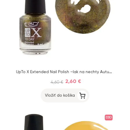
UpTo X Extended Nail Polish –lak na nechty Autumn Night 43, 9 ml
2,60 €
4,60 €
Vložiť do košíka
EBD