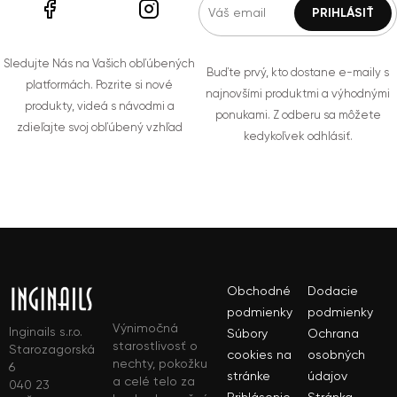
Sledujte Nás na Vašich obľúbených
Buďte prvý, kto dostane e-maily s
platformách. Pozrite si nové
najnovšími produktmi a výhodnými
produkty, videá s návodmi a
ponukami. Z odberu sa môžete
zdieľajte svoj obľúbený vzhľad
kedykoľvek odhlásiť.
Obchodné
Dodacie
podmienky
podmienky
Výnimočná
Inginails s.r.o.
Súbory
Ochrana
starostlivosť o
Starozagorská
cookies na
osobných
nechty, pokožku
6
stránke
údajov
a celé telo za
040 23