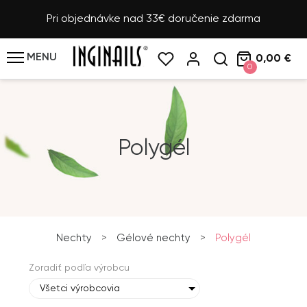
Pri objednávke nad 33€ doručenie zdarma
MENU
0,00 €
0
Polygél
Nechty
>
Gélové nechty
>
Polygél
Zoradiť podľa výrobcu
Všetci výrobcovia