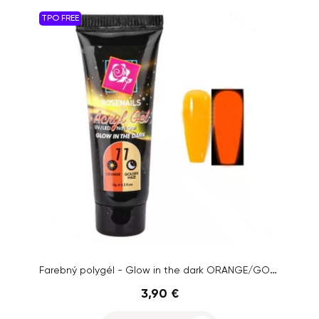
TPO FREE
Farebný polygél - Glow in the dark ORANGE/GOLDEN HAZE č.11, 15g
3,90 €