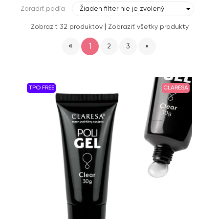
Zoradiť podľa
Žiaden filter nie je zvolený
|
Zobraziť 32 produktov
Zobraziť všetky produkty
«
1
2
3
»
TPO FREE
CLARESA