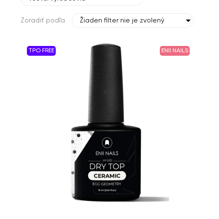
Zoradiť podľa
Žiaden filter nie je zvolený
TPO FREE
ENII NAILS