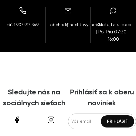
Chatujte s nami
+421 907 917 349
obchod@nechtovyshop.sk
| Po-Pia 07:30 -
16:00
Sledujte nás na
Prihlásiť sa k oberu
sociálnych sieťach
noviniek