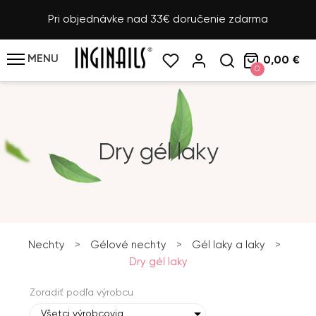
Pri objednávke nad 33€ doručenie zdarma
MENU
0,00 €
0
Dry gél laky
Nechty
>
Gélové nechty
>
Gél laky a laky
>
Dry gél laky
Zoradiť podľa výrobcu
Všetci výrobcovia