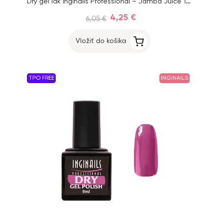
Dry gél lak Inginails Professional – Jamba Juice 10, 9 ml
4,25 €
6,05 €
Vložiť do košíka
TPO FREE
INGINAILS