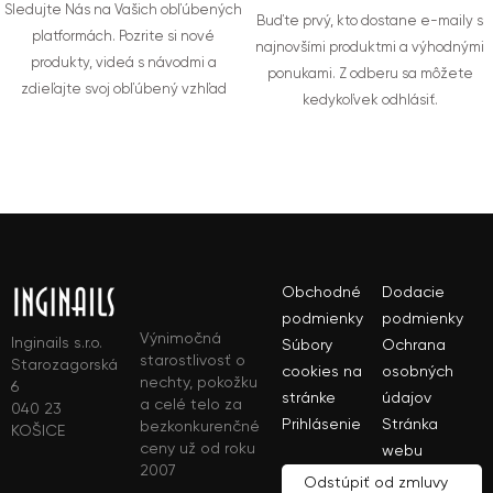
Sledujte Nás na Vašich obľúbených
Buďte prvý, kto dostane e-maily s
platformách. Pozrite si nové
najnovšími produktmi a výhodnými
produkty, videá s návodmi a
ponukami. Z odberu sa môžete
zdieľajte svoj obľúbený vzhľad
kedykoľvek odhlásiť.
Obchodné
Dodacie
podmienky
podmienky
Výnimočná
Inginails s.r.o.
Súbory
Ochrana
starostlivosť o
Starozagorská
cookies na
osobných
nechty, pokožku
6
stránke
údajov
a celé telo za
040 23
Prihlásenie
Stránka
bezkonkurenčné
KOŠICE
ceny už od roku
webu
2007
Odstúpiť od zmluvy