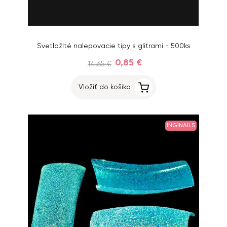
Svetložlté nalepovacie tipy s glitrami - 500ks
0,85 €
14,65 €
Vložiť do košíka
INGINAILS