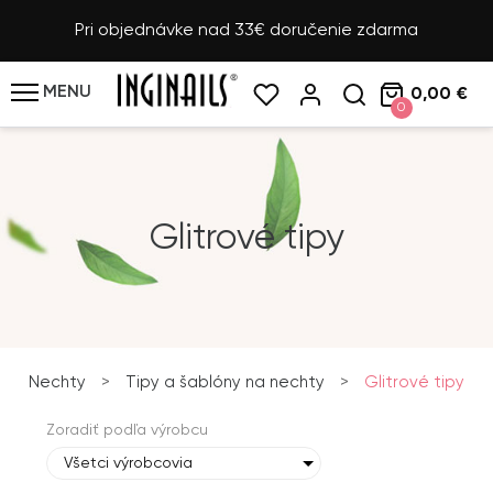
Pri objednávke nad 33€ doručenie zdarma
MENU
0,00 €
0
Glitrové tipy
Nechty
>
Tipy a šablóny na nechty
>
Glitrové tipy
Zoradiť podľa výrobcu
Všetci výrobcovia