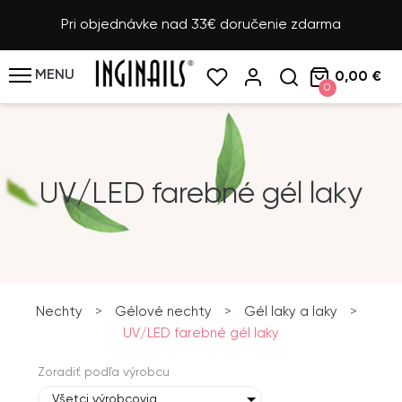
Pri objednávke nad 33€ doručenie zdarma
MENU
0,00 €
0
UV/LED farebné gél laky
Nechty
>
Gélové nechty
>
Gél laky a laky
>
UV/LED farebné gél laky
Zoradiť podľa výrobcu
Všetci výrobcovia