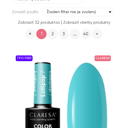
Zoradiť podľa
Žiaden filter nie je zvolený
|
Zobraziť 32 produktov
Zobraziť všetky produkty
«
1
...
2
3
40
»
TPO FREE
CLARESA