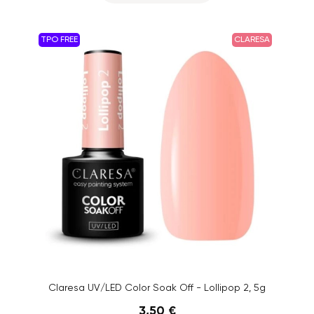
TPO FREE
CLARESA
Claresa UV/LED Color Soak Off - Lollipop 2, 5g
3,50 €