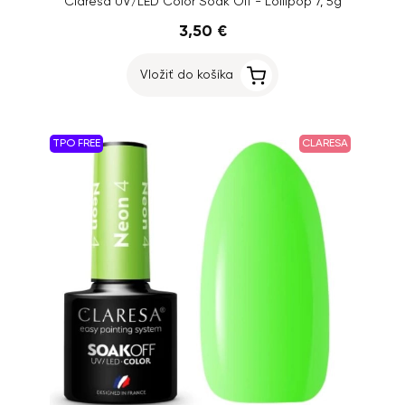
Claresa UV/LED Color Soak Off - Lollipop 7, 5g
3,50 €
Vložiť do košíka
TPO FREE
CLARESA