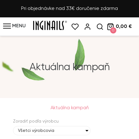
Pri objednávke nad 33€ doručenie zdarma
MENU
0,00 €
0
Aktuálna kampaň
Aktuálna kampaň
Zoradiť podľa výrobcu
Všetci výrobcovia