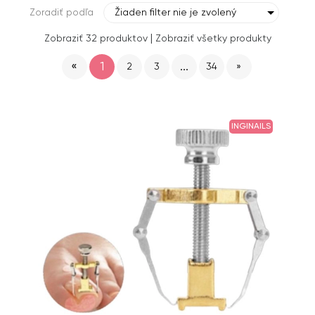
Zoradiť podľa
Žiaden filter nie je zvolený
|
Zobraziť 32 produktov
Zobraziť všetky produkty
«
1
...
2
3
34
»
INGINAILS