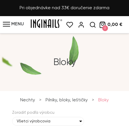
Pri objednávke nad 33€ doručenie zdarma
MENU
0,00 €
0
Bloky
Nechty
>
Pilníky, bloky, leštičky
>
Bloky
Zoradiť podľa výrobcu
Všetci výrobcovia