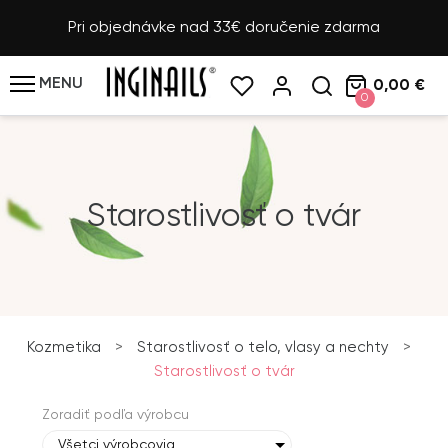
Pri objednávke nad 33€ doručenie zdarma
MENU
0,00 €
0
Starostlivosť o tvár
Kozmetika
>
Starostlivosť o telo, vlasy a nechty
>
Starostlivosť o tvár
Zoradiť podľa výrobcu
Všetci výrobcovia