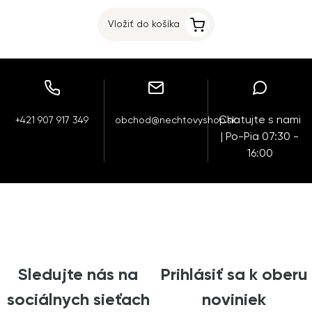
Vložiť do košíka
Chatujte s nami
+421 907 917 349
obchod@nechtovyshop.sk
| Po-Pia 07:30 -
16:00
Sledujte nás na
Prihlásiť sa k oberu
sociálnych sieťach
noviniek