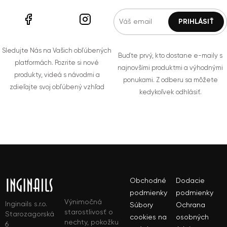
Sledujte Nás na Vašich obľúbených
Buďte prvý, kto dostane e-maily s
platformách. Pozrite si nové
najnovšími produktmi a výhodnými
produkty, videá s návodmi a
ponukami. Z odberu sa môžete
zdieľajte svoj obľúbený vzhľad
kedykoľvek odhlásiť.
Obchodné
Dodacie
podmienky
podmienky
Výnimočná
Inginails s.r.o.
Súbory
Ochrana
starostlivosť o
Starozagorská
cookies na
osobných
nechty, pokožku
6