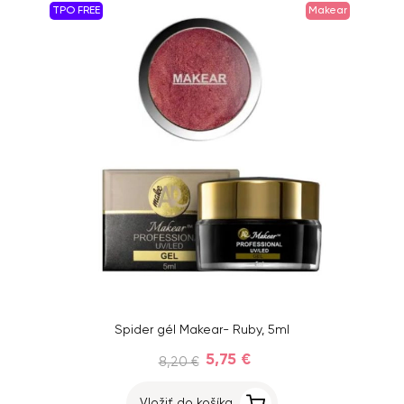
TPO FREE
Makear
Spider gél Makear- Ruby, 5ml
5,75 €
8,20 €
Vložiť do košíka