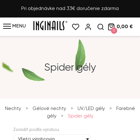
Pri objednávke nad 33€ doručenie zdarma
MENU
0,00 €
0
Spider gély
Nechty
>
Gélové nechty
>
UV/LED gély
>
Farebné
gély
>
Spider gély
Zoradiť podľa výrobcu
Všetci výrobcovia