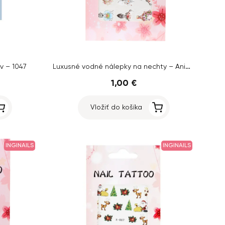
Luxusné vodné nálepky na nechty – Animal – YZW-3074
v – 1047
1,00 €
Vložiť do košíka
INGINAILS
INGINAILS