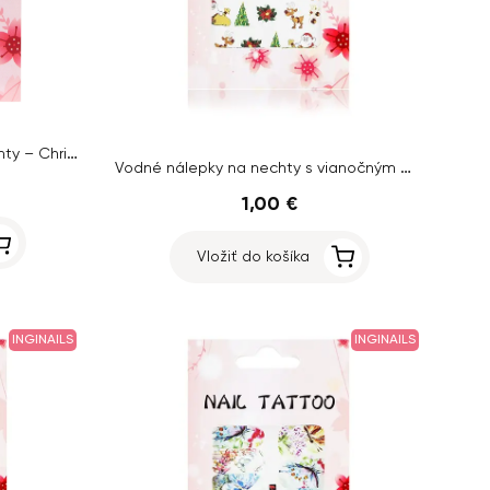
Luxusné vodné nálepky na nechty – Christmas – YZW-2140
Vodné nálepky na nechty s vianočným motívom – X007
1,00 €
Vložiť do košíka
INGINAILS
INGINAILS