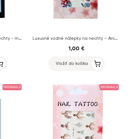
Fluorescenčné vodolepky na nechty - mačky
Luxusné vodné nálepky na nechty – Animal – YZW-3097
1,00 €
Vložiť do košíka
INGINAILS
INGINAILS