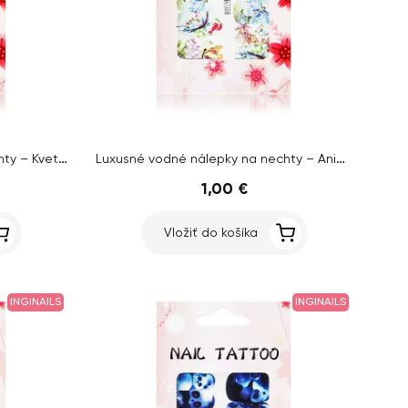
Luxusné vodné nálepky na nechty – Kvety – YZW137
Luxusné vodné nálepky na nechty – Animal – A1308
1,00 €
Vložiť do košíka
INGINAILS
INGINAILS