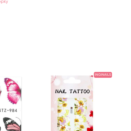
epky
INGINAILS