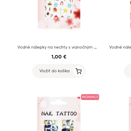
Vodné nálepky na nechty s vianočným motívom – X006
1,00 €
Vložiť do košíka
INGINAILS