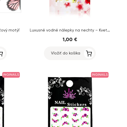
Luxusné vodné nálepky na nechty – Kvety – A850
žový motýľ
1,00 €
Vložiť do košíka
INGINAILS
INGINAILS