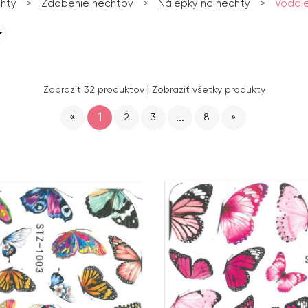
hty
>
Zdobenie nechtov
>
Nálepky na nechty
>
Vodol
|
Zobraziť 32 produktov
Zobraziť všetky produkty
«
1
...
2
3
8
»