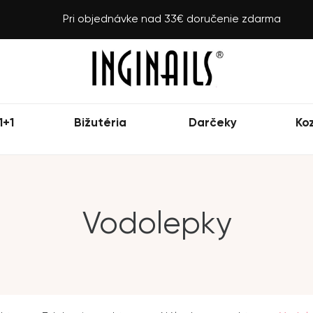
Pri objednávke nad 33€ doručenie zdarma
1+1
Bižutéria
Darčeky
Ko
Vodolepky