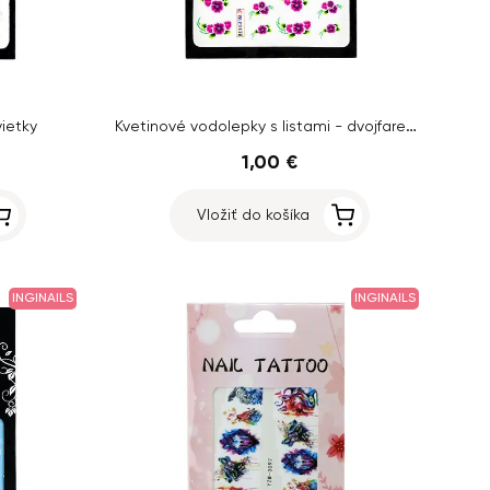
Kvetinové vodolepky s listami - dvojfarebná kombinácia
ietky
1,00 €
Vložiť do košíka
INGINAILS
INGINAILS