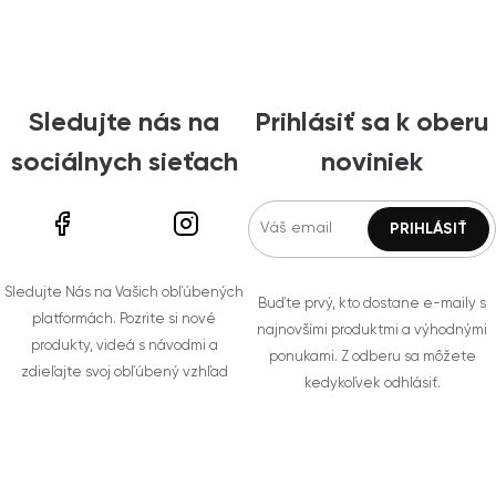
Sledujte nás na
Prihlásiť sa k oberu
sociálnych sieťach
noviniek
Sledujte Nás na Vašich obľúbených
Buďte prvý, kto dostane e-maily s
platformách. Pozrite si nové
najnovšími produktmi a výhodnými
produkty, videá s návodmi a
ponukami. Z odberu sa môžete
zdieľajte svoj obľúbený vzhľad
kedykoľvek odhlásiť.