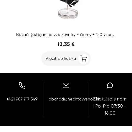
Rotačný stojan na vzorkovníky - čierny + 120 vzorkovníkov
13,35 €
Vložiť do košíka
Chatujte s nami
+421 907 917 349
obchod@nechtovyshop.sk
| Po-Pia 07:30 -
16:00