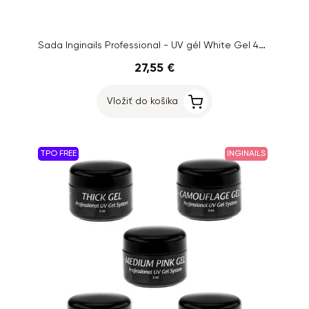
Sada Inginails Professional - UV gél White Gel 40ml + UV gél Base Thin Gel 10ml
27,55 €
Vložiť do košíka
TPO FREE
INGINAILS