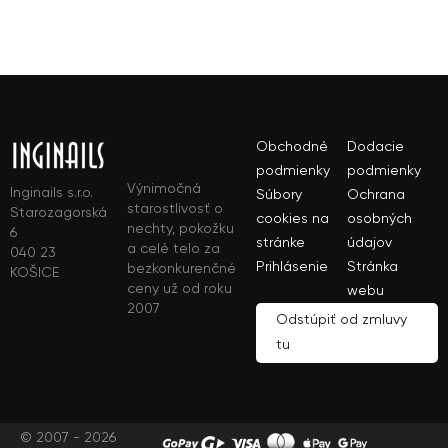
Obchodné
Dodacie
podmienky
podmienky
Výnimočná
Inginails s.r.o.
Súbory
Ochrana
starostlivosť o
Starozagorská
cookies na
osobných
nechty, pokožku
6
stránke
údajov
a celé telo za
040 23
Prihlásenie
Stránka
bezkonkurenčné
KOŠICE
ceny už od roku
webu
2007
Odstúpiť od zmluvy
tu
© 2007 - 2026