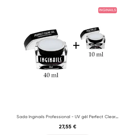
INGINAILS
Sada Inginails Professional - UV gél Perfect Clear Gel 40ml + UV gél Base Thin Gel 10ml
27,55 €