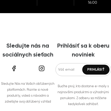
16:00
Sledujte nás na
Prihlásiť sa k oberu
sociálnych sieťach
noviniek
Sledujte Nás na Vašich obľúbených
Buďte prvý, kto dostane e-maily s
platformách. Pozrite si nové
najnovšími produktmi a výhodnými
produkty, videá s návodmi a
ponukami. Z odberu sa môžete
zdieľajte svoj obľúbený vzhľad
kedykoľvek odhlásiť.