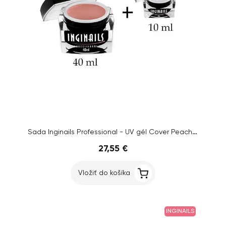
Sada Inginails Professional - UV gél Cover Peach Gel 40ml + UV gél Base Thin Gel 10ml
27,55 €
Vložiť do košíka
INGINAILS