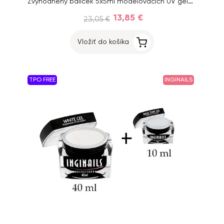
Zvýhodnený balíček 5x5ml modelovacích UV gélov Inginails Professional
13,85 €
23,05 €
Vložiť do košíka
TPO FREE
INGINAILS