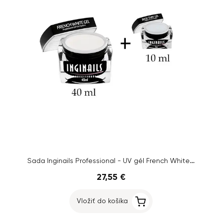
Sada Inginails Professional - UV gél French White 40ml + UV gél Base Thin Gel 10ml
27,55 €
Vložiť do košíka