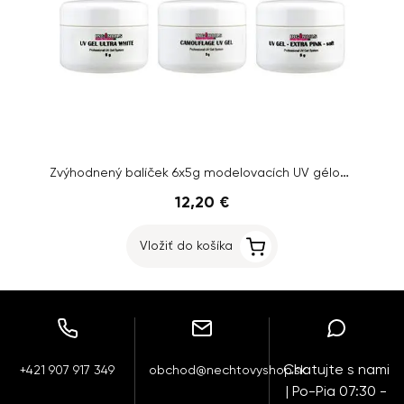
Zvýhodnený balíček 6x5g modelovacích UV gélov Inginails - SKVELÁ CENA
12,20 €
Vložiť do košíka
Chatujte s nami
+421 907 917 349
obchod@nechtovyshop.sk
| Po-Pia 07:30 -