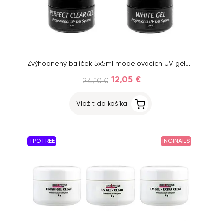
Zvýhodnený balíček 5x5ml modelovacích UV gélov Inginails Professional
12,05 €
24,10 €
Vložiť do košíka
TPO FREE
INGINAILS