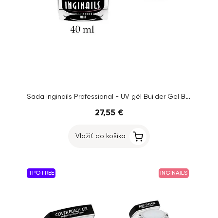
Sada Inginails Professional - UV gél Builder Gel Blue 40ml + UV gél Base Thin Gel 10ml
27,55 €
Vložiť do košíka
TPO FREE
INGINAILS