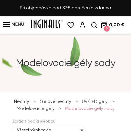
Pri objednávke nad 33€ doručenie zdarma
MENU
0,00 €
0
Modelovacie gély sady
Nechty
>
Gélové nechty
>
UV/LED gély
>
Modelovacie gély
>
Modelovacie gély sady
Zoradiť podľa výrobcu
Všetci výrobcovia