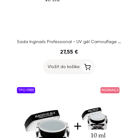
Sada Inginails Professional - UV gél Camouflage gel 40ml + UV gél Base Thin Gel 10ml
27,55 €
Vložiť do košíka
TPO FREE
INGINAILS