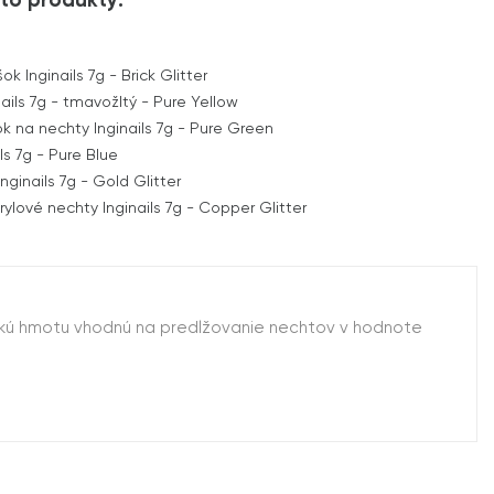
to produkty:
 Inginails 7g - Brick Glitter
ails 7g - tmavožltý - Pure Yellow
ok na nechty Inginails 7g - Pure Green
ls 7g - Pure Blue
Inginails 7g - Gold Glitter
lové nechty Inginails 7g - Copper Glitter
ifickú hmotu vhodnú na predlžovanie nechtov v hodnote