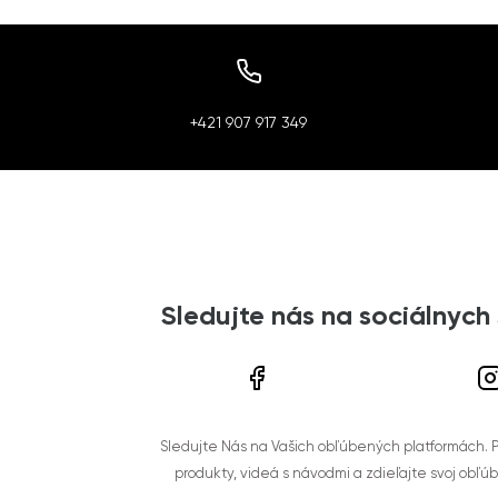
+421 907 917 349
Sledujte nás na sociálnych
Sledujte Nás na Vašich obľúbených platformách. Po
produkty, videá s návodmi a zdieľajte svoj obľú