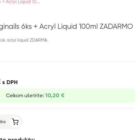
+ Acryl Liquid 10...
inails 6ks + Acryl Liquid 100ml ZADARMO
ok acryl liquid ZDARMA.
T
€
s DPH
10,20 €
Celkom ušetríte:
íka