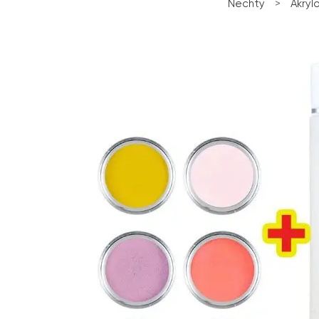
Nechty
>
Akryl