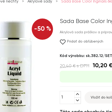
ové nechty
>
Akrylové sady
>
Sada Base Color Inginails 6ks 
Sada Base Color Ing
-50 %
Akrylová sada práškov a príprav
Pridať do obľúbených
Kód výrobku: sk.382.12/SE
10,20 
20,40 €
s DPH
expand_less
Vložiť do koš
expand_more