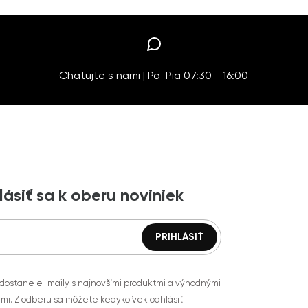
Chatujte s nami | Po-Pia 07:30 - 16:00
lásiť sa k oberu noviniek
 dostane e-maily s najnovšími produktmi a výhodnými
mi. Z odberu sa môžete kedykoľvek odhlásiť.