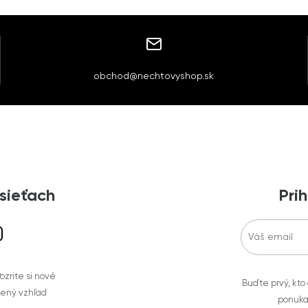
obchod@nechtovyshop.sk
 sieťach
Prih
zrite si nové
Buďte prvý, kto
bený vzhľad
ponuka