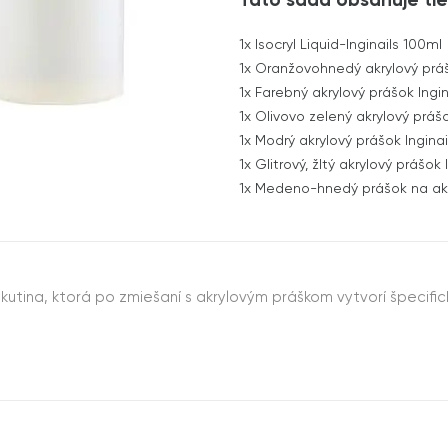
Táto sada obsahuje tie
1x
Isocryl Liquid-Inginails 100ml
1x
Oranžovohnedý akrylový prášok
1x
Farebný akrylový prášok Ingin
1x
Olivovo zelený akrylový práš
1x
Modrý akrylový prášok Inginai
1x
Glitrový, žltý akrylový prášok 
1x
Medeno-hnedý prášok na akry
 tekutina, ktorá po zmiešaní s akrylovým práškom vytvorí špec