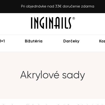
Pri objednávke nad 33€ doručenie zdarma
1+1
Bižutéria
Darčeky
Ko
Akrylové sady