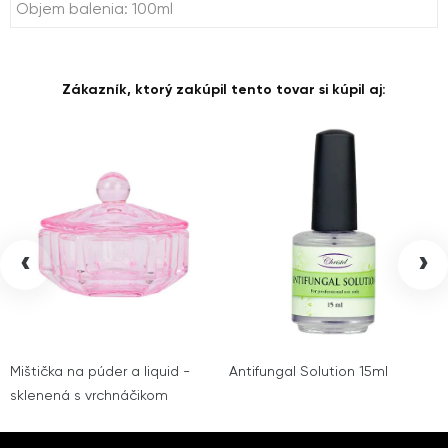
Objem balenia: 100ml
Zákazník, ktorý zakúpil tento tovar si kúpil aj:
‹
›
Mištička na púder a liquid -
Antifungal Solution 15ml
sklenená s vrchnáčikom