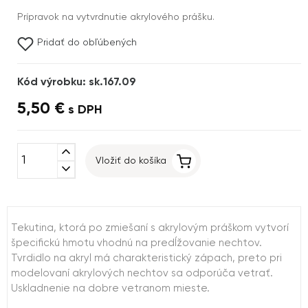
Prípravok na vytvrdnutie akrylového prášku.
Pridať do obľúbených
Kód výrobku: sk.167.09
5,50 €
s DPH
expand_less
Vložiť do košíka
expand_more
Tekutina, ktorá po zmiešaní s akrylovým práškom vytvorí
špecifickú hmotu vhodnú na predĺžovanie nechtov.
Tvrdidlo na akryl má charakteristický zápach, preto pri
modelovaní akrylových nechtov sa odporúča vetrať.
Uskladnenie na dobre vetranom mieste.