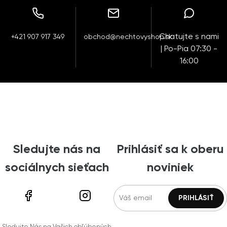
Chatujte s nami
+421 907 917 349
obchod@nechtovyshop.sk
| Po-Pia 07:30 -
16:00
Sledujte nás na
Prihlásiť sa k oberu
sociálnych sieťach
noviniek