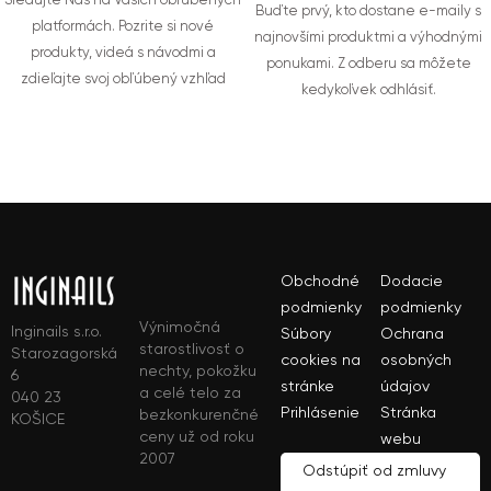
Sledujte Nás na Vašich obľúbených
Buďte prvý, kto dostane e-maily s
platformách. Pozrite si nové
najnovšími produktmi a výhodnými
produkty, videá s návodmi a
ponukami. Z odberu sa môžete
zdieľajte svoj obľúbený vzhľad
kedykoľvek odhlásiť.
Obchodné
Dodacie
podmienky
podmienky
Výnimočná
Inginails s.r.o.
Súbory
Ochrana
starostlivosť o
Starozagorská
cookies na
osobných
nechty, pokožku
6
stránke
údajov
a celé telo za
040 23
Prihlásenie
Stránka
bezkonkurenčné
KOŠICE
ceny už od roku
webu
2007
Odstúpiť od zmluvy