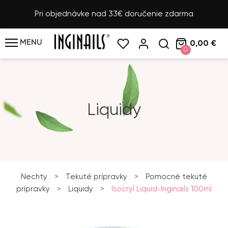
Pri objednávke nad 33€ doručenie zdarma
MENU
0,00 €
0
Liquidy
Nechty
>
Tekuté prípravky
>
Pomocné tekuté
prípravky
>
Liquidy
>
Isocryl Liquid-Inginails 100ml