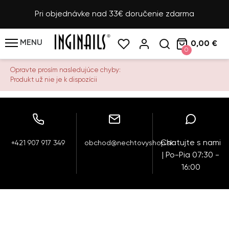
Pri objednávke nad 33€ doručenie zdarma
MENU
0,00 €
0
Opravte prosím nasledujúce chyby:
Produkt už nie je k dispozícii
Chatujte s nami
+421 907 917 349
obchod@nechtovyshop.sk
| Po-Pia 07:30 -
16:00