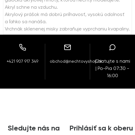
guľôčka akrylovej hmoty, ktorou nechty modelujete.
Akryl schne na vzduchu.
Akrylový prášok má dobrú priľnavosť, vysokú odolnosť
a ľahko sa nanáša.
Vrchnák sklenenej misky zabraňuje vyprchaniu kvapaliny.
Chatujte s nami
+421 907 917 349
obchod@nechtovyshop.sk
| Po-Pia 07:30 -
16:00
Sledujte nás na
Prihlásiť sa k oberu