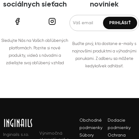
sociálnych sieťach
noviniek
Sledujte Nás na Vašich obľúbených
Buďte prvý, kto dostane e-maily s
platformách. Pozrite si nové
najnovšími produktmi a výhodnými
produkty, videá s návodmi a
ponukami. Z odberu sa môžete
zdieľajte svoj obľúbený vzhľad
kedykoľvek odhlásiť.
Obchodné
Dodacie
podmienky
podmienky
Výnimočná
Inginails s.r.o.
Súbory
Ochrana