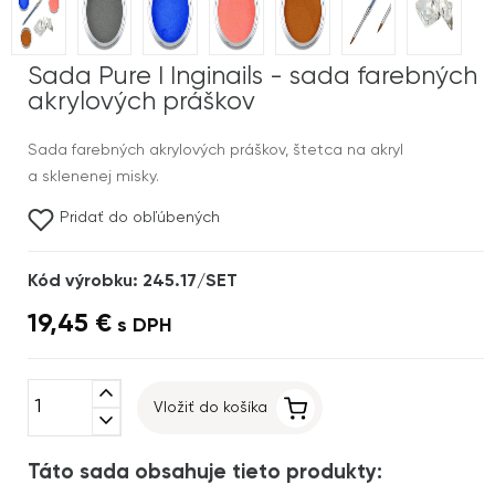
Sada Pure I Inginails - sada farebných
akrylových práškov
Sada farebných akrylových práškov, štetca na akryl
a sklenenej misky.
Pridať do obľúbených
Kód výrobku: 245.17/SET
19,45 €
s DPH
expand_less
Vložiť do košíka
expand_more
Táto sada obsahuje tieto produkty: