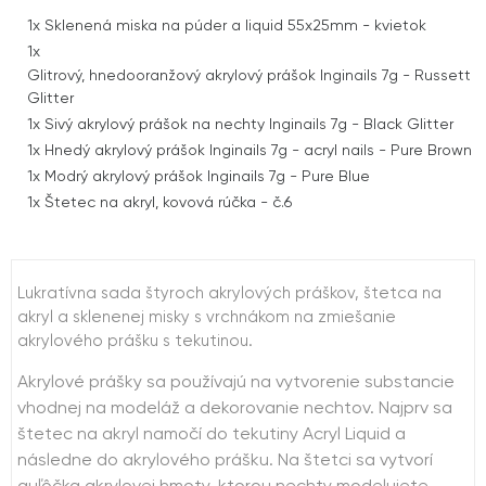
1x
Sklenená miska na púder a liquid 55x25mm - kvietok
1x
Glitrový, hnedooranžový akrylový prášok Inginails 7g - Russett
Glitter
1x
Sivý akrylový prášok na nechty Inginails 7g - Black Glitter
1x
Hnedý akrylový prášok Inginails 7g - acryl nails - Pure Brown
1x
Modrý akrylový prášok Inginails 7g - Pure Blue
1x
Štetec na akryl, kovová rúčka - č.6
Lukratívna sada štyroch akrylových práškov, štetca na
akryl a sklenenej misky s vrchnákom na zmiešanie
akrylového prášku s tekutinou.
Akrylové prášky sa používajú na vytvorenie substancie
vhodnej na modeláž a dekorovanie nechtov. Najprv sa
štetec na akryl namočí do tekutiny Acryl Liquid a
následne do akrylového prášku. Na štetci sa vytvorí