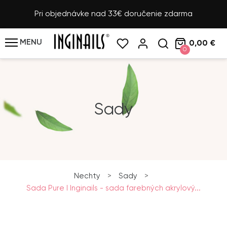
Pri objednávke nad 33€ doručenie zdarma
MENU
0,00 €
0
Sady
Nechty
>
Sady
>
Sada Pure I Inginails - sada farebných akrylový...