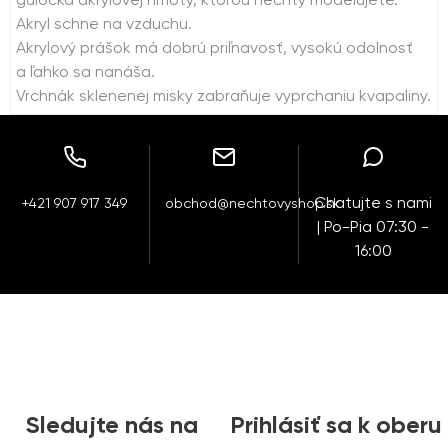
guľôčka akrylovej hmoty, ktorou nechty modelujete.
Akryl schne na vzduchu.
Akrylový prášok má dobrú priľnavosť, vysokú odolnosť
a ľahko sa nanáša.
Vrchnák sklenenej misky zabraňuje vyprchaniu kvapaliny.
Chatujte s nami
+421 907 917 349
obchod@nechtovyshop.sk
| Po-Pia 07:30 -
16:00
Sledujte nás na
Prihlásiť sa k oberu