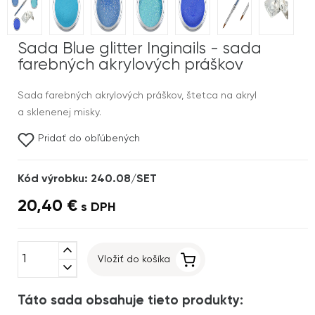
Sada Blue glitter Inginails - sada
farebných akrylových práškov
Sada farebných akrylových práškov, štetca na akryl
a sklenenej misky.
Pridať do obľúbených
Kód výrobku: 240.08/SET
20,40 €
s DPH
expand_less
Vložiť do košíka
expand_more
Táto sada obsahuje tieto produkty: