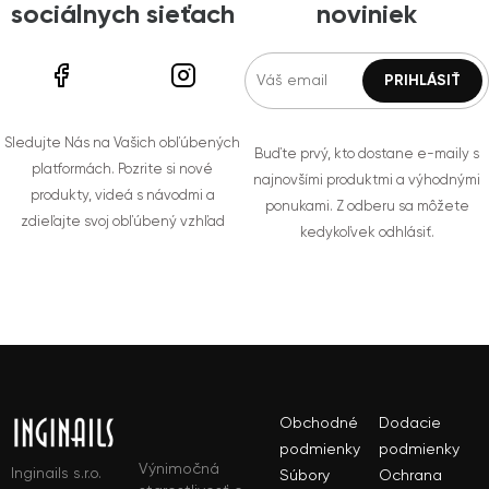
sociálnych sieťach
noviniek
Sledujte Nás na Vašich obľúbených
Buďte prvý, kto dostane e-maily s
platformách. Pozrite si nové
najnovšími produktmi a výhodnými
produkty, videá s návodmi a
ponukami. Z odberu sa môžete
zdieľajte svoj obľúbený vzhľad
kedykoľvek odhlásiť.
Obchodné
Dodacie
podmienky
podmienky
Výnimočná
Inginails s.r.o.
Súbory
Ochrana