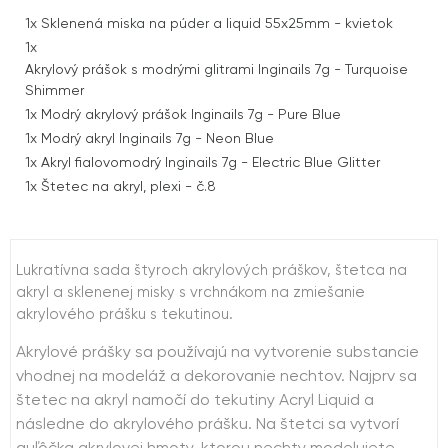
1x
Sklenená miska na púder a liquid 55x25mm - kvietok
1x
Akrylový prášok s modrými glitrami Inginails 7g - Turquoise
Shimmer
1x
Modrý akrylový prášok Inginails 7g - Pure Blue
1x
Modrý akryl Inginails 7g - Neon Blue
1x
Akryl fialovomodrý Inginails 7g - Electric Blue Glitter
1x
Štetec na akryl, plexi - č.8
Lukratívna sada štyroch akrylových práškov, štetca na
akryl a sklenenej misky s vrchnákom na zmiešanie
akrylového prášku s tekutinou.
Akrylové prášky sa používajú na vytvorenie substancie
vhodnej na modeláž a dekorovanie nechtov. Najprv sa
štetec na akryl namočí do tekutiny Acryl Liquid a
následne do akrylového prášku. Na štetci sa vytvorí