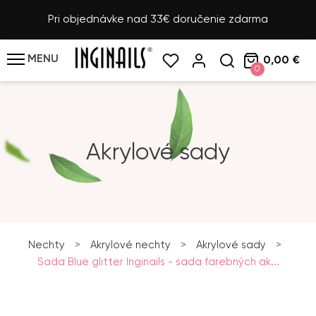
Pri objednávke nad 33€ doručenie zdarma
MENU
0,00 €
0
Akrylové sady
Nechty
>
Akrylové nechty
>
Akrylové sady
>
Sada Blue glitter Inginails - sada farebných ak...