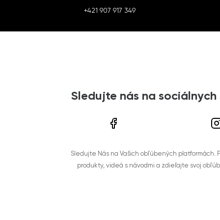
+421 907 917 349
Sledujte nás na sociálnych
Sledujte Nás na Vašich obľúbených platformách. Po
produkty, videá s návodmi a zdieľajte svoj obľú