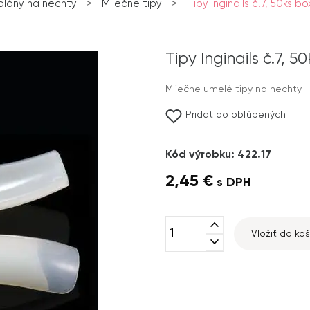
blóny na nechty
>
Mliečne tipy
>
Tipy Inginails č.7, 50ks b
Tipy Inginails č.7, 
Mliečne umelé tipy na nechty - 
Pridať do obľúbených
Kód výrobku: 422.17
2,45 €
s DPH
expand_less
Vložiť do koš
expand_more