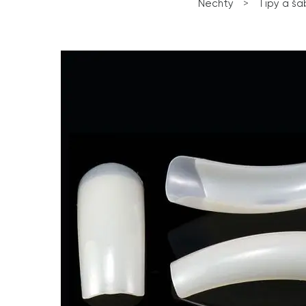
Nechty
>
Tipy a ša