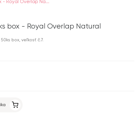
ox - Royal Overlap Na...
50ks box - Royal Overlap Natural
50ks box, veľkosť č.7.
íka