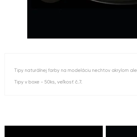
Tipy naturálnej farby na modeláciu nechtov akrylom al
Tipy v boxe - 50ks, veľkosť č.7.