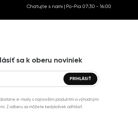
Chatujte s nami | Po-Pia 07:30 - 16:00
lásiť sa k oberu noviniek
 dostane e-maily s najnovšími produktmi a výhodnými
mi. Z odberu sa môžete kedykoľvek odhlásiť.