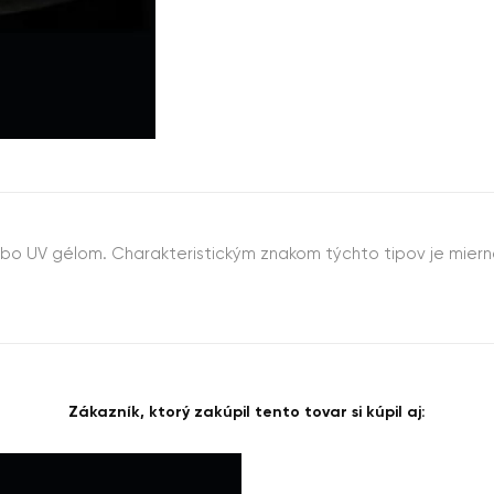
ebo UV gélom. Charakteristickým znakom týchto tipov je miern
Zákazník, ktorý zakúpil tento tovar si kúpil aj: