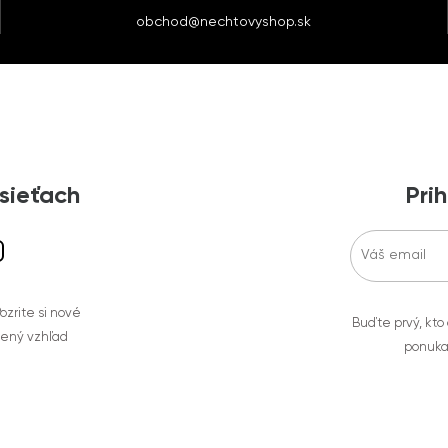
obchod@nechtovyshop.sk
 sieťach
Prih
zrite si nové
Buďte prvý, kto
bený vzhľad
ponuka