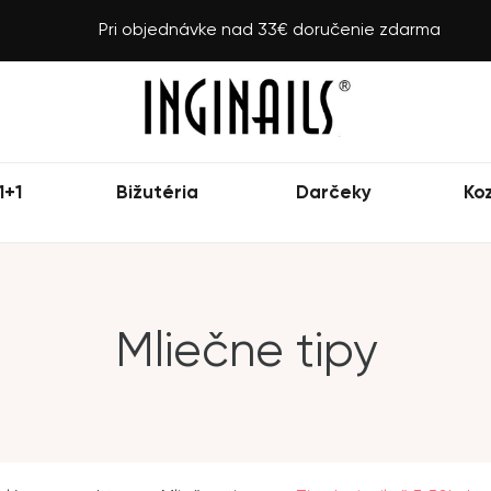
Pri objednávke nad 33€ doručenie zdarma
1+1
Bižutéria
Darčeky
Ko
Mliečne tipy