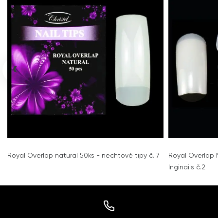
‹
Royal Overlap natural 50ks - nechtové tipy č. 7
Royal Overlap 
Inginails č.2