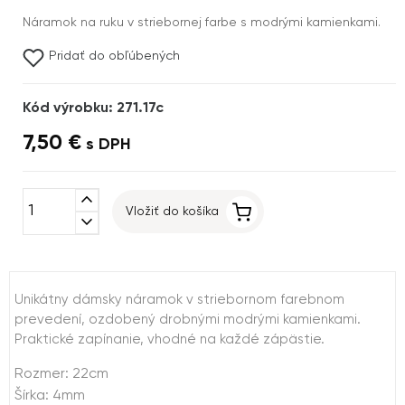
Náramok na ruku v striebornej farbe s modrými kamienkami.
Pridať do obľúbených
Kód výrobku: 271.17c
7,50 €
s DPH
expand_less
Vložiť do košíka
expand_more
Unikátny dámsky náramok v striebornom farebnom
prevedení, ozdobený drobnými modrými kamienkami.
Praktické zapínanie, vhodné na každé zápästie.
Rozmer: 22cm
Šírka: 4mm