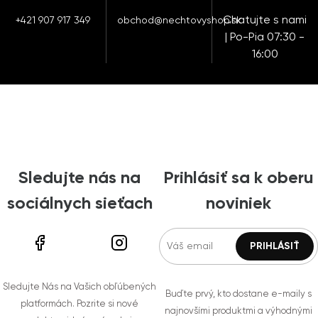
Chatujte s nami
+421 907 917 349
obchod@nechtovyshop.sk
| Po-Pia 07:30 -
16:00
Sledujte nás na
Prihlásiť sa k oberu
sociálnych sieťach
noviniek
Sledujte Nás na Vašich obľúbených
Buďte prvý, kto dostane e-maily s
platformách. Pozrite si nové
najnovšími produktmi a výhodnými