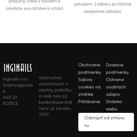
produkty, videá s návodmi a
ponukami. Z odberu sa môžete
zdieľajte svoj obľúbený vzhľad
kedykoľvek odhlásiť.
Obchodné
Dodacie
podmienky
podmienky
Výnimočná
Inginails s.r.o.
Súbory
Ochrana
starostlivosť o
Starozagorská
cookies na
osobných
nechty, pokožku
6
stránke
údajov
a celé telo za
040 23
Prihlásenie
Stránka
bezkonkurenčné
KOŠICE
ceny už od roku
webu
2007
Odstúpiť od zmluvy
tu