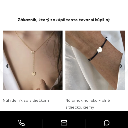
Zákazník, ktorý zakúpil tento tovar si kúpil aj:
‹
›
Náhrdelník so srdiečkom
Náramok na ruku - plné
srdiečko, čierny