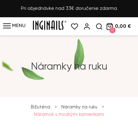
Pri objednávke nad 33€ doručenie zdarma
MENU
0,00 €
0
Náramky na ruku
Bižutéria
>
Náramky na ruku
>
Náramok s modrými kamienkami