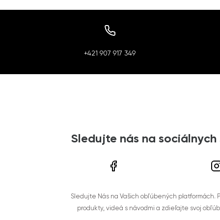
+421 907 917 349
Sledujte nás na sociálnych
Sledujte Nás na Vašich obľúbených platformách. Po
produkty, videá s návodmi a zdieľajte svoj obľú