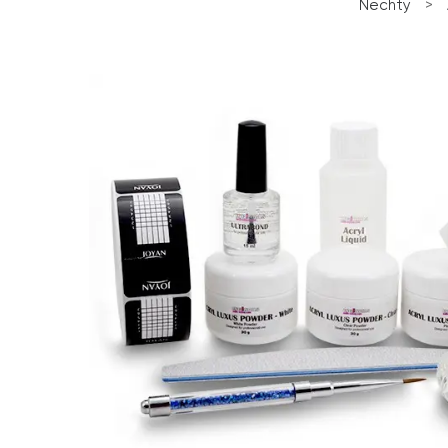
Nechty
>