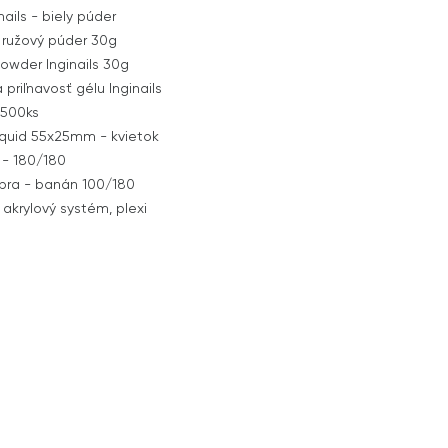
ails - biely púder
- ružový púder 30g
owder Inginails 30g
 priľnavosť gélu Inginails
 500ks
iquid 55x25mm - kvietok
y - 180/180
zebra - banán 100/180
 akrylový systém, plexi