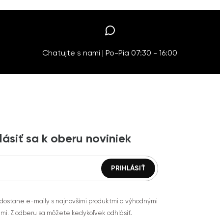
Chatujte s nami | Po-Pia 07:30 - 16:00
lásiť sa k oberu noviniek
 dostane e-maily s najnovšími produktmi a výhodnými
mi. Z odberu sa môžete kedykoľvek odhlásiť.