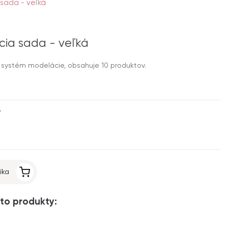
sada - veľká
ia sada - veľká
 systém modelácie, obsahuje 10 produktov.
T
íka
to produkty: