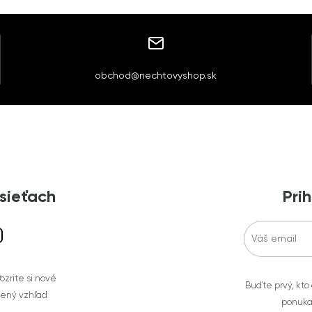
obchod@nechtovyshop.sk
 sieťach
Prih
zrite si nové
Buďte prvý, kto
bený vzhľad
ponuka