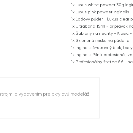
1x
Luxus white powder 30g Ingin
1x
Luxus pink powder Inginails 
1x
Ľadový púder - Luxus clear p
1x
Ultrabond 15ml - prípravok na
1x
Šablóny na nechty - Klasic -
1x
Sklenená miska na púder a l
1x
Inginails 4-stranný blok, biel
1x
Inginails Pilník profesionál, 
1x
Profesionálny štetec č.6 - na
trojmi a vybavením pre akrylovú modeláž.