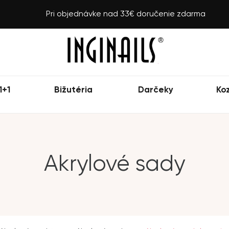
Pri objednávke nad 33€ doručenie zdarma
1+1
Bižutéria
Darčeky
Ko
Akrylové sady