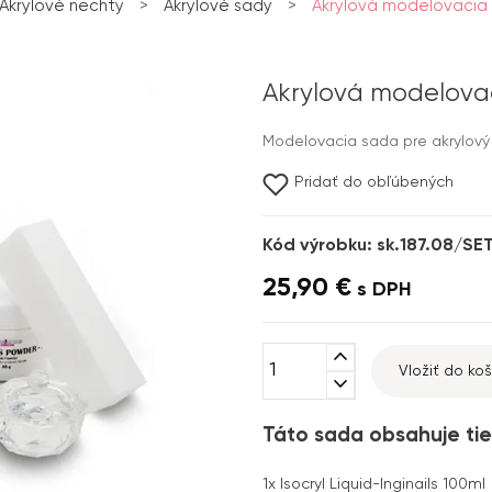
Akrylové nechty
>
Akrylové sady
>
Akrylová modelovacia 
Akrylová modelovac
Modelovacia sada pre akrylový
Pridať do obľúbených
Kód výrobku: sk.187.08/SE
25,90 €
s DPH
expand_less
Vložiť do koš
expand_more
Táto sada obsahuje tie
1x
Isocryl Liquid-Inginails 100ml