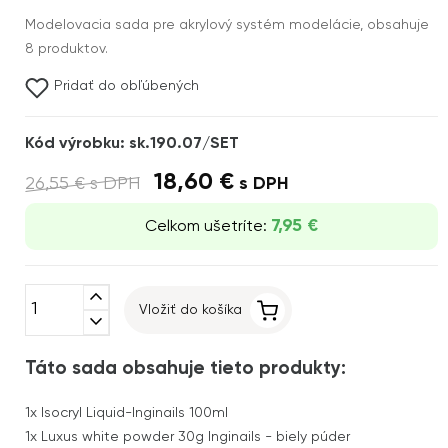
Modelovacia sada pre akrylový systém modelácie, obsahuje
8 produktov.
Pridať do obľúbených
Kód výrobku: sk.190.07/SET
18,60 €
26,55 €
s DPH
s DPH
7,95 €
Celkom ušetríte:
expand_less
Vložiť do košíka
expand_more
Táto sada obsahuje tieto produkty:
1x
Isocryl Liquid-Inginails 100ml
1x
Luxus white powder 30g Inginails - biely púder