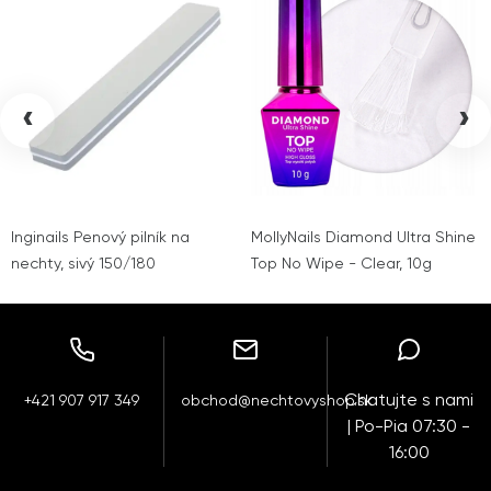
‹
›
Inginails Penový pilník na
MollyNails Diamond Ultra Shine
nechty, sivý 150/180
Top No Wipe - Clear, 10g
Chatujte s nami
+421 907 917 349
obchod@nechtovyshop.sk
| Po-Pia 07:30 -
16:00