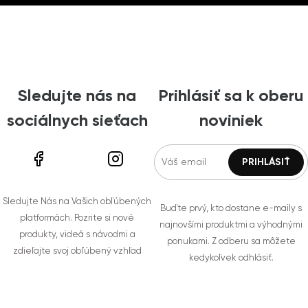
Sledujte nás na
Prihlásiť sa k oberu
sociálnych sieťach
noviniek
Sledujte Nás na Vašich obľúbených
Buďte prvý, kto dostane e-maily s
platformách. Pozrite si nové
najnovšími produktmi a výhodnými
produkty, videá s návodmi a
ponukami. Z odberu sa môžete
zdieľajte svoj obľúbený vzhľad
kedykoľvek odhlásiť.