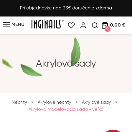
Pri objednávke nad 33€ doručenie zdarma
MENU
0,00 €
0
Akrylové sady
Nechty
>
Akrylové nechty
>
Akrylové sady
>
Akrylová modelovacia sada - veľká