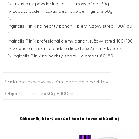
1x
Luxus pink powder Inginails - ružový púder 30g
1x
Ľadový púder - Luxus clear powder Inginails 30g
1x
Inginails Pilník na nechty banán - biely, ružový stred, 100/180
1x
Inginails Pilník profesionál čierny banán, ružový stred 100/100
1x
Sklenená miska na púder a liquid 55x25mm - kvietok
1x
Inginails Pilnik na nechty, zebra - diamant 80/80
Sada pre akrylový systém modelácie nechtov.
Objem balenia: 3x30g + 100ml
Zákazník, ktorý zakúpil tento tovar si kúpil aj: