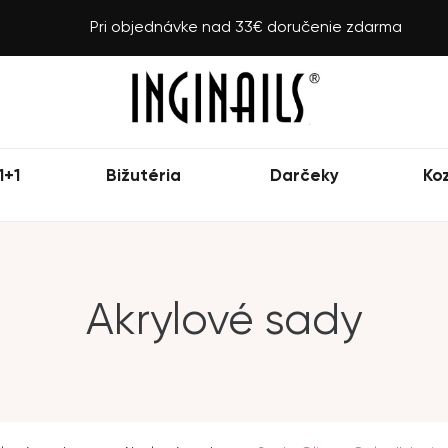
Pri objednávke nad 33€ doručenie zdarma
1+1
Bižutéria
Darčeky
Ko
Akrylové sady