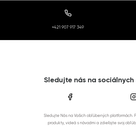
+421 907 917 349
Sledujte nás na sociálnych
Sledujte Nás na Vašich obľúbených platformách. Po
produkty, videá s návodmi a zdieľajte svoj obľú