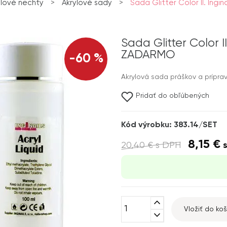
ylové nechty
>
Akrylové sady
>
Sada Glitter Color II. Inginail
Sada Glitter Color II
ZADARMO
-60 %
Akrylová sada práškov a prípra
Pridať do obľúbených
Kód výrobku: 383.14/SET
8,15 €
20,40 €
s DPH
s
expand_less
Vložiť do koš
expand_more