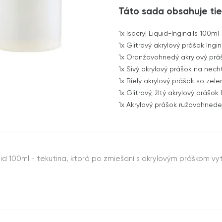
Táto sada obsahuje tie
1x
Isocryl Liquid-Inginails 100ml
1x
Glitrový akrylový prášok Ingi
1x
Oranžovohnedý akrylový prášok
1x
Sivý akrylový prášok na nechty
1x
Biely akrylový prášok so zele
1x
Glitrový, žltý akrylový prášok 
1x
Akrylový prášok ružovohnedej
quid 100ml - tekutina, ktorá po zmiešaní s akrylovým práškom v