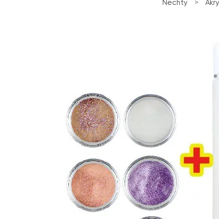
Nechty
>
Akr