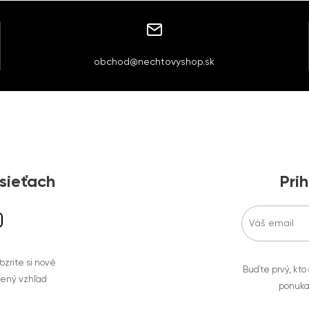
obchod@nechtovyshop.sk
 sieťach
Prih
zrite si nové
Buďte prvý, kto
bený vzhľad
ponuka