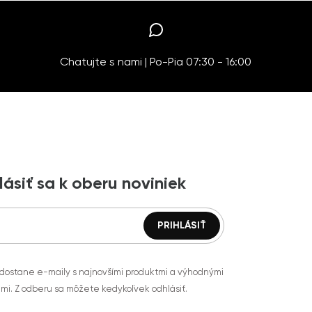
Chatujte s nami | Po-Pia 07:30 - 16:00
lásiť sa k oberu noviniek
 dostane e-maily s najnovšími produktmi a výhodnými
mi. Z odberu sa môžete kedykoľvek odhlásiť.