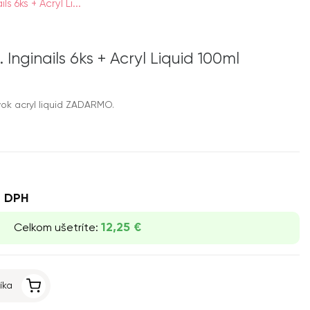
s 6ks + Acryl Li...
. Inginails 6ks + Acryl Liquid 100ml
vok acryl liquid ZADARMO.
 DPH
12,25 €
Celkom ušetríte:
íka