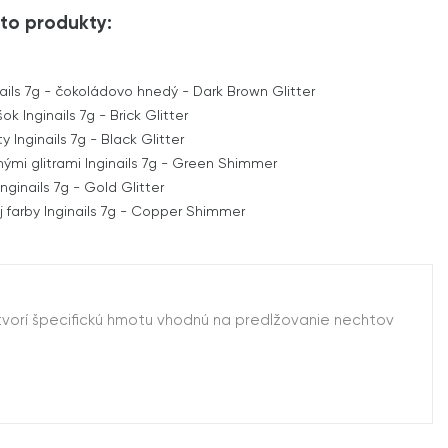
to produkty:
nails 7g - čokoládovo hnedý - Dark Brown Glitter
 Inginails 7g - Brick Glitter
 Inginails 7g - Black Glitter
nými glitrami Inginails 7g - Green Shimmer
Inginails 7g - Gold Glitter
 farby Inginails 7g - Copper Shimmer
ytvorí špecifickú hmotu vhodnú na predlžovanie nechtov